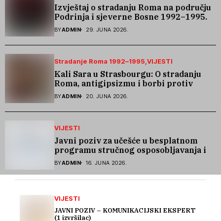
Izvještaj o stradanju Roma na području
Podrinja i sjeverne Bosne 1992–1995.
godine
BY
ADMIN
29. JUNA 2026.
Stradanje Roma 1992–1995
VIJESTI
Kali Sara u Strasbourgu: O stradanju
Roma, antigipsizmu i borbi protiv
govora mržnje
BY
ADMIN
20. JUNA 2026.
VIJESTI
Javni poziv za učešće u besplatnom
programu stručnog osposobljavanja i
podrške pri zapošljavanju
BY
ADMIN
16. JUNA 2026.
VIJESTI
JAVNI POZIV – KOMUNIKACIJSKI EKSPERT
(1 izvršilac)