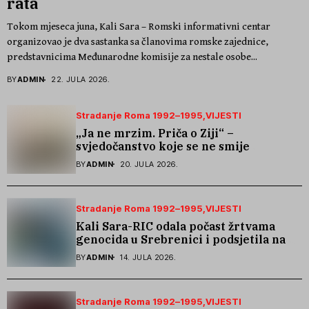
rata
Tokom mjeseca juna, Kali Sara – Romski informativni centar
organizovao je dva sastanka sa članovima romske zajednice,
predstavnicima Međunarodne komisije za nestale osobe...
BY
ADMIN
22. JULA 2026.
Stradanje Roma 1992–1995
VIJESTI
„Ja ne mrzim. Priča o Ziji“ –
svjedočanstvo koje se ne smije
zaboraviti
BY
ADMIN
20. JULA 2026.
Stradanje Roma 1992–1995
VIJESTI
Kali Sara-RIC odala počast žrtvama
genocida u Srebrenici i podsjetila na
stradanje Roma iz Skočića
BY
ADMIN
14. JULA 2026.
Stradanje Roma 1992–1995
VIJESTI