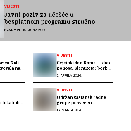
VIJESTI
Javni poziv za učešće u
besplatnom programu stručnog
osposobljavanja i podrške pri
BY
ADMIN
16. JUNA 2026.
zapošljavanju
VIJESTI
rica Kali
Svjetski dan Roma – dan
vovala na
ponosa, identiteta i borbe
tanku
za ravnopravnost
8. APRILA 2026.
a Roma u
VIJESTI
Održan sastanak radne
 lokalnih
grupe posvećen
jcu, Bihaću,
finalizaciji dokumenta
16. MARTA 2026.
driči
„Anticiganizam u Bosni i
Hercegovini“