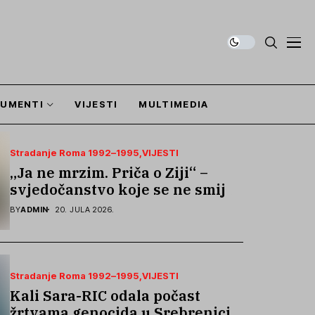
UMENTI
VIJESTI
MULTIMEDIA
Stradanje Roma 1992–1995
VIJESTI
„Ja ne mrzim. Priča o Ziji“ –
svjedočanstvo koje se ne smije
zaboraviti
BY
ADMIN
20. JULA 2026.
Stradanje Roma 1992–1995
VIJESTI
Kali Sara-RIC odala počast
žrtvama genocida u Srebrenici i