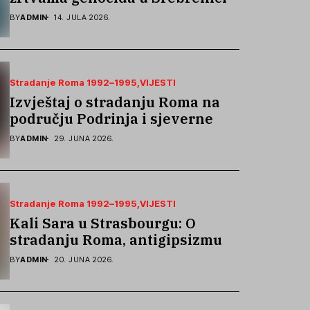
podsjetila na stradanje Roma iz
BY
ADMIN
14. JULA 2026.
Skočića
Stradanje Roma 1992–1995
VIJESTI
Izvještaj o stradanju Roma na
području Podrinja i sjeverne
Bosne 1992–1995. godine
BY
ADMIN
29. JUNA 2026.
Stradanje Roma 1992–1995
VIJESTI
Kali Sara u Strasbourgu: O
stradanju Roma, antigipsizmu i
borbi protiv govora mržnje
BY
ADMIN
20. JUNA 2026.