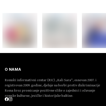
O NAMA
Romski informativni centar (RIC) „Kali Sara“, osnovan 2007. i
registrovan 2009. godine, djeluje na borbi protiv diskriminacije
Roma kroz promicanje pozitivne slike o zajednici i očuvanje
romske kulturne, jezičke i historijske baštine.