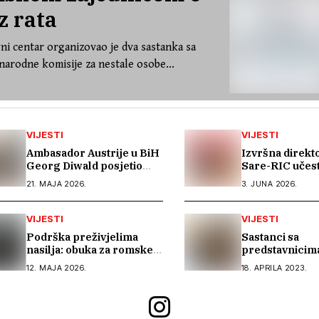
z rata
ni centar organizovao je dva sastanka sa
arodne komisije za nestale osobe...
VIJESTI
VIJESTI
Ambasador Austrije u BiH
Izvršna direkto
Georg Diwald posjetio
Sare-RIC učest
Kali Saru – Romski
godišnjem sas
21. MAJA 2026.
3. JUNA 2026.
informativni centar
Mreže za prav
Parizu
VIJESTI
VIJESTI
Podrška preživjelima
Sastanci sa
nasilja: obuka za romske
predstavnicima
aktivistice iz Bosne i
institucija u Ja
12. MAJA 2026.
18. APRILA 2023.
Hercegovine
Živinicama i Mo