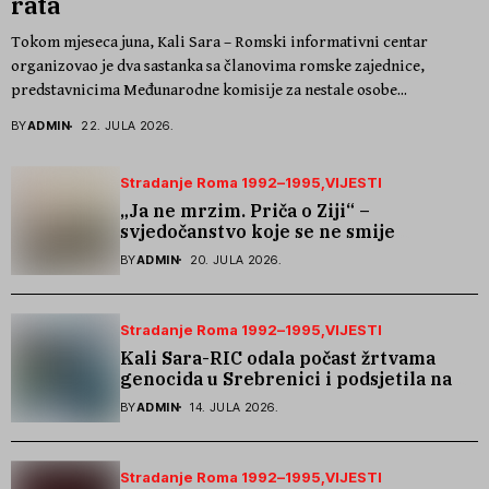
rata
Tokom mjeseca juna, Kali Sara – Romski informativni centar
organizovao je dva sastanka sa članovima romske zajednice,
predstavnicima Međunarodne komisije za nestale osobe...
BY
ADMIN
22. JULA 2026.
Stradanje Roma 1992–1995
VIJESTI
„Ja ne mrzim. Priča o Ziji“ –
svjedočanstvo koje se ne smije
zaboraviti
BY
ADMIN
20. JULA 2026.
Stradanje Roma 1992–1995
VIJESTI
Kali Sara-RIC odala počast žrtvama
genocida u Srebrenici i podsjetila na
stradanje Roma iz Skočića
BY
ADMIN
14. JULA 2026.
Stradanje Roma 1992–1995
VIJESTI