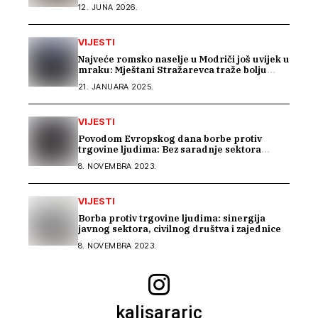
zajednicom“
12. JUNA 2026.
VIJESTI
Najveće romsko naselje u Modriči još uvijek u
mraku: Mještani Stražarevca traže bolju
javnu rasvjetu
21. JANUARA 2025.
VIJESTI
Povodom Evropskog dana borbe protiv
trgovine ljudima: Bez saradnje sektora
nema efikasne borbe
8. NOVEMBRA 2023.
VIJESTI
Borba protiv trgovine ljudima: sinergija
javnog sektora, civilnog društva i zajednice
8. NOVEMBRA 2023.
kalisararic