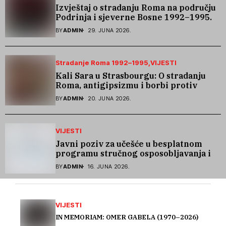
Izvještaj o stradanju Roma na području
Podrinja i sjeverne Bosne 1992–1995.
godine
BY
ADMIN
29. JUNA 2026.
Stradanje Roma 1992–1995
VIJESTI
Kali Sara u Strasbourgu: O stradanju
Roma, antigipsizmu i borbi protiv
govora mržnje
BY
ADMIN
20. JUNA 2026.
VIJESTI
Javni poziv za učešće u besplatnom
programu stručnog osposobljavanja i
podrške pri zapošljavanju
BY
ADMIN
16. JUNA 2026.
VIJESTI
IN MEMORIAM: OMER GABELA (1970–2026)