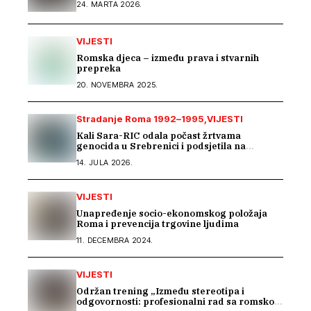
24. MARTA 2026.
VIJESTI
Romska djeca – između prava i stvarnih
prepreka
20. NOVEMBRA 2025.
Stradanje Roma 1992–1995
VIJESTI
Kali Sara-RIC odala počast žrtvama
genocida u Srebrenici i podsjetila na
stradanje Roma iz Skočića
14. JULA 2026.
VIJESTI
Unapređenje socio-ekonomskog položaja
Roma i prevencija trgovine ljudima
11. DECEMBRA 2024.
VIJESTI
Održan trening „Između stereotipa i
odgovornosti: profesionalni rad sa romskom