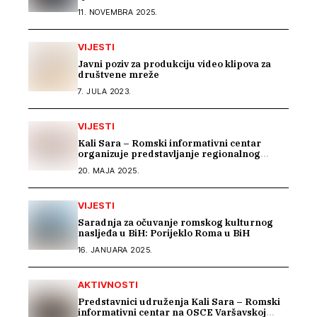
11. NOVEMBRA 2025.
VIJESTI
Javni poziv za produkciju video klipova za
društvene mreže
7. JULA 2023.
VIJESTI
Kali Sara – Romski informativni centar
organizuje predstavljanje regionalnog
projekta „BEYOND BARRIERS: RESILIENCE
20. MAJA 2025.
OF ROMA IN THE WESTERN BALKANS“
VIJESTI
Saradnja za očuvanje romskog kulturnog
nasljeđa u BiH: Porijeklo Roma u BiH
16. JANUARA 2025.
AKTIVNOSTI
Predstavnici udruženja Kali Sara – Romski
informativni centar na OSCE Varšavskoj