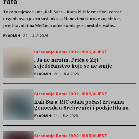
rata
Tokom mjeseca juna, Kali Sara – Romski informativni centar
organizovao je dva sastanka sa članovima romske zajednice,
predstavnicima Međunarodne komisije za nestale osobe...
BY
ADMIN
22. JULA 2026.
Stradanje Roma 1992–1995
VIJESTI
„Ja ne mrzim. Priča o Ziji“ –
svjedočanstvo koje se ne smije
zaboraviti
BY
ADMIN
20. JULA 2026.
Stradanje Roma 1992–1995
VIJESTI
Kali Sara-RIC odala počast žrtvama
genocida u Srebrenici i podsjetila na
stradanje Roma iz Skočića
BY
ADMIN
14. JULA 2026.
Stradanje Roma 1992–1995
VIJESTI