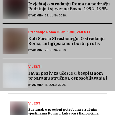
Izvještaj o stradanju Roma na području
Podrinja i sjeverne Bosne 1992–1995.
godine
BY
ADMIN
29. JUNA 2026.
Stradanje Roma 1992–1995
VIJESTI
Kali Sara u Strasbourgu: O stradanju
Roma, antigipsizmu i borbi protiv
govora mržnje
BY
ADMIN
20. JUNA 2026.
VIJESTI
Javni poziv za učešće u besplatnom
programu stručnog osposobljavanja i
podrške pri zapošljavanju
BY
ADMIN
16. JUNA 2026.
VIJESTI
Sastanak o procjeni potreba za stručnim
vještinama Roma u Lukavcu i Banovićima