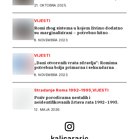
konferenciji predstavili Izvještaj o stradanju
21. OKTOBRA 2025.
Roma na području Podrinja u periodu 1992–
1995. godine
VIJESTI
Romi zbog sistema u kojem živimo dodatno
su marginalizirani – potrebno hitno
usklađivanje sistema socijalne zaštite na
8. NOVEMBRA 2023.
nivou BiH
VIJESTI
„Dani otvorenih vrata zdravlja“: Romima
potrebna bolja primarna i sekundarna
zdravstvena zaštita
8. NOVEMBRA 2023.
Stradanje Roma 1992–1995
VIJESTI
Poziv porodicama nestalih i
neidentifikovanih žrtava rata 1992–1995.
12. MAJA 2026.
kalisararic