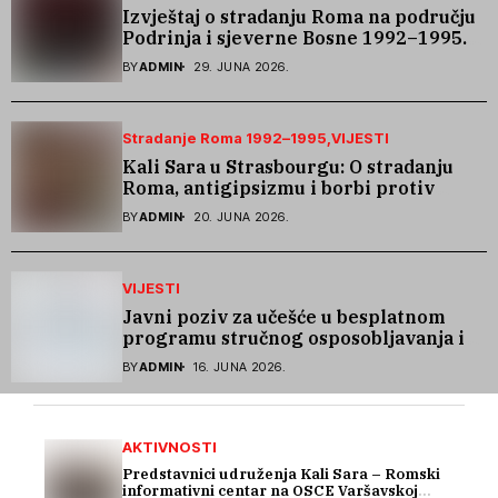
Izvještaj o stradanju Roma na području
Podrinja i sjeverne Bosne 1992–1995.
godine
BY
ADMIN
29. JUNA 2026.
Stradanje Roma 1992–1995
VIJESTI
Kali Sara u Strasbourgu: O stradanju
Roma, antigipsizmu i borbi protiv
govora mržnje
BY
ADMIN
20. JUNA 2026.
VIJESTI
Javni poziv za učešće u besplatnom
programu stručnog osposobljavanja i
podrške pri zapošljavanju
BY
ADMIN
16. JUNA 2026.
AKTIVNOSTI
Predstavnici udruženja Kali Sara – Romski
informativni centar na OSCE Varšavskoj