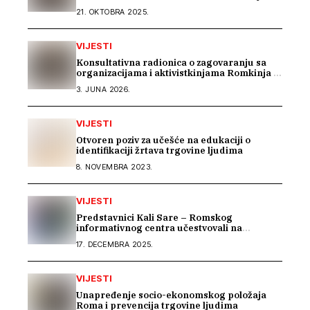
konferenciji predstavili Izvještaj o stradanju
21. OKTOBRA 2025.
Roma na području Podrinja u periodu 1992–
1995. godine
VIJESTI
Konsultativna radionica o zagovaranju sa
organizacijama i aktivistkinjama Romkinja i
Sintkinja
3. JUNA 2026.
VIJESTI
Otvoren poziv za učešće na edukaciji o
identifikaciji žrtava trgovine ljudima
8. NOVEMBRA 2023.
VIJESTI
Predstavnici Kali Sare – Romskog
informativnog centra učestvovali na
uvodnom konsultacijskom sastanku EU IPA
17. DECEMBRA 2025.
programa o rodnoj ravnopravnosti i
socijalnoj zaštiti
VIJESTI
Unapređenje socio-ekonomskog položaja
Roma i prevencija trgovine ljudima