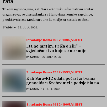
rata
Tokom mjeseca juna, Kali Sara – Romski informativni centar
organizovao je dva sastanka sa članovima romske zajednice,
predstavnicima Međunarodne komisije za nestale osobe...
BY
ADMIN
22. JULA 2026.
Stradanje Roma 1992–1995
VIJESTI
„Ja ne mrzim. Priča o Ziji“ –
svjedočanstvo koje se ne smije
zaboraviti
BY
ADMIN
20. JULA 2026.
Stradanje Roma 1992–1995
VIJESTI
Kali Sara-RIC odala počast žrtvama
genocida u Srebrenici i podsjetila na
stradanje Roma iz Skočića
BY
ADMIN
14. JULA 2026.
Stradanje Roma 1992–1995
VIJESTI