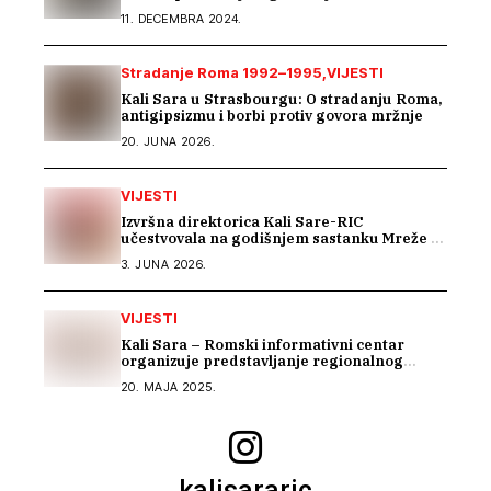
11. DECEMBRA 2024.
Stradanje Roma 1992–1995
VIJESTI
Kali Sara u Strasbourgu: O stradanju Roma,
antigipsizmu i borbi protiv govora mržnje
20. JUNA 2026.
VIJESTI
Izvršna direktorica Kali Sare-RIC
učestvovala na godišnjem sastanku Mreže za
prava Roma u Parizu
3. JUNA 2026.
VIJESTI
Kali Sara – Romski informativni centar
organizuje predstavljanje regionalnog
projekta „BEYOND BARRIERS: RESILIENCE
20. MAJA 2025.
OF ROMA IN THE WESTERN BALKANS“
kalisararic