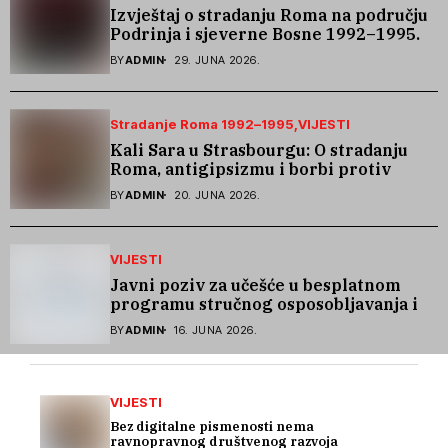
Izvještaj o stradanju Roma na području
Podrinja i sjeverne Bosne 1992–1995.
godine
BY
ADMIN
29. JUNA 2026.
Stradanje Roma 1992–1995
VIJESTI
Kali Sara u Strasbourgu: O stradanju
Roma, antigipsizmu i borbi protiv
govora mržnje
BY
ADMIN
20. JUNA 2026.
VIJESTI
Javni poziv za učešće u besplatnom
programu stručnog osposobljavanja i
podrške pri zapošljavanju
BY
ADMIN
16. JUNA 2026.
VIJESTI
Bez digitalne pismenosti nema
ravnopravnog društvenog razvoja