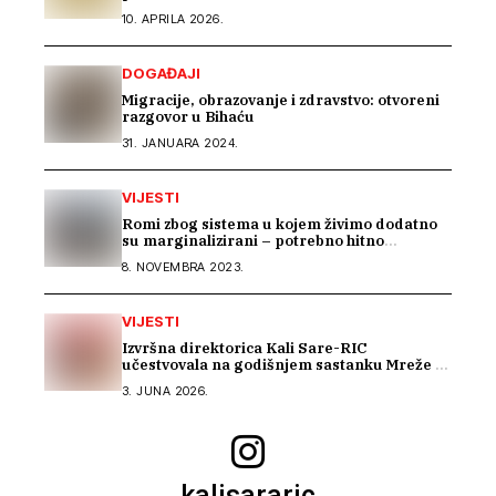
10. APRILA 2026.
DOGAĐAJI
Migracije, obrazovanje i zdravstvo: otvoreni
razgovor u Bihaću
31. JANUARA 2024.
VIJESTI
Romi zbog sistema u kojem živimo dodatno
su marginalizirani – potrebno hitno
usklađivanje sistema socijalne zaštite na
8. NOVEMBRA 2023.
nivou BiH
VIJESTI
Izvršna direktorica Kali Sare-RIC
učestvovala na godišnjem sastanku Mreže za
prava Roma u Parizu
3. JUNA 2026.
kalisararic