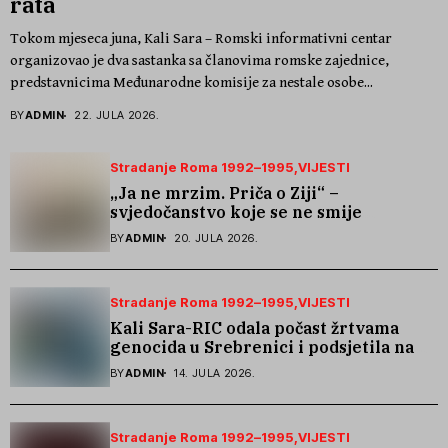
rata
Tokom mjeseca juna, Kali Sara – Romski informativni centar
organizovao je dva sastanka sa članovima romske zajednice,
predstavnicima Međunarodne komisije za nestale osobe...
BY
ADMIN
22. JULA 2026.
Stradanje Roma 1992–1995
VIJESTI
„Ja ne mrzim. Priča o Ziji“ –
svjedočanstvo koje se ne smije
zaboraviti
BY
ADMIN
20. JULA 2026.
Stradanje Roma 1992–1995
VIJESTI
Kali Sara-RIC odala počast žrtvama
genocida u Srebrenici i podsjetila na
stradanje Roma iz Skočića
BY
ADMIN
14. JULA 2026.
Stradanje Roma 1992–1995
VIJESTI