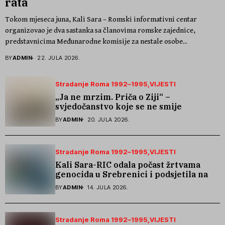
rata
Tokom mjeseca juna, Kali Sara – Romski informativni centar
organizovao je dva sastanka sa članovima romske zajednice,
predstavnicima Međunarodne komisije za nestale osobe...
BY
ADMIN
22. JULA 2026.
Stradanje Roma 1992–1995
VIJESTI
„Ja ne mrzim. Priča o Ziji“ –
svjedočanstvo koje se ne smije
zaboraviti
BY
ADMIN
20. JULA 2026.
Stradanje Roma 1992–1995
VIJESTI
Kali Sara-RIC odala počast žrtvama
genocida u Srebrenici i podsjetila na
stradanje Roma iz Skočića
BY
ADMIN
14. JULA 2026.
Stradanje Roma 1992–1995
VIJESTI