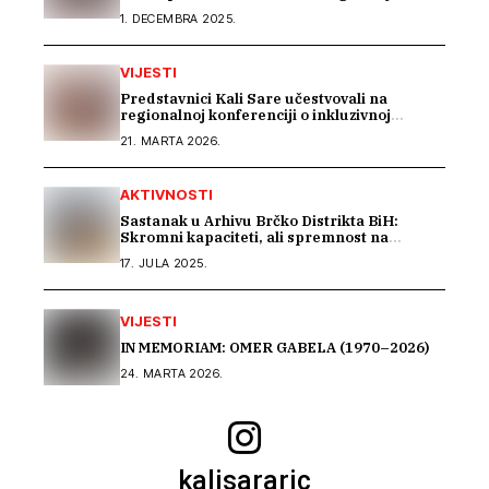
1. DECEMBRA 2025.
VIJESTI
Predstavnici Kali Sare učestvovali na
regionalnoj konferenciji o inkluzivnoj
memorijalizaciji u Rijeci
21. MARTA 2026.
AKTIVNOSTI
Sastanak u Arhivu Brčko Distrikta BiH:
Skromni kapaciteti, ali spremnost na
saradnju u istraživanju građe o Romima –
17. JULA 2025.
Kali Sara
VIJESTI
IN MEMORIAM: OMER GABELA (1970–2026)
24. MARTA 2026.
kalisararic