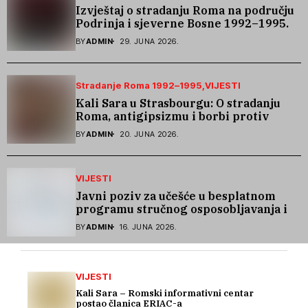
Izvještaj o stradanju Roma na području
Podrinja i sjeverne Bosne 1992–1995.
godine
BY
ADMIN
29. JUNA 2026.
Stradanje Roma 1992–1995
VIJESTI
Kali Sara u Strasbourgu: O stradanju
Roma, antigipsizmu i borbi protiv
govora mržnje
BY
ADMIN
20. JUNA 2026.
VIJESTI
Javni poziv za učešće u besplatnom
programu stručnog osposobljavanja i
podrške pri zapošljavanju
BY
ADMIN
16. JUNA 2026.
VIJESTI
Kali Sara – Romski informativni centar
postao članica ERIAC-a