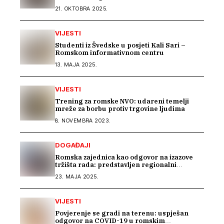
Warsaw Human Dimension konferenciji
21. OKTOBRA 2025.
VIJESTI
Studenti iz Švedske u posjeti Kali Sari –
Romskom informativnom centru
13. MAJA 2025.
VIJESTI
Trening za romske NVO: udareni temelji
mreže za borbu protiv trgovine ljudima
8. NOVEMBRA 2023.
DOGAĐAJI
Romska zajednica kao odgovor na izazove
tržišta rada: predstavljen regionalni
projekat „Beyond Barriers“
23. MAJA 2025.
VIJESTI
Povjerenje se gradi na terenu: uspješan
odgovor na COVID-19 u romskim