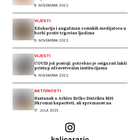
zajednicama
8. NOVEMBRA 2023.
VIJESTI
Edukacija i angažman romskih medijatora u
borbi protiv trgovine ljudima
8. NOVEMBRA 2023.
VIJESTI
COVID još postoji: potrebno je osigurati lakši
pristup zdravstvenim institucijama
8. NOVEMBRA 2023.
AKTIVNOSTI
Sastanak u Arhivu Brčko Distrikta BiH:
Skromni kapaciteti, ali spremnost na
saradnju u istraživanju građe o Romima –
17. JULA 2025.
Kali Sara
kalisararic