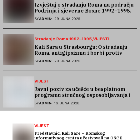
Izvještaj o stradanju Roma na području
Podrinja i sjeverne Bosne 1992–1995.
godine
BY
ADMIN
29. JUNA 2026.
Stradanje Roma 1992–1995
VIJESTI
Kali Sara u Strasbourgu: O stradanju
Roma, antigipsizmu i borbi protiv
govora mržnje
BY
ADMIN
20. JUNA 2026.
VIJESTI
Javni poziv za učešće u besplatnom
programu stručnog osposobljavanja i
podrške pri zapošljavanju
BY
ADMIN
16. JUNA 2026.
VIJESTI
Predstavnici Kali Sare – Romskog
informativnog centra učestvovali na OSCE