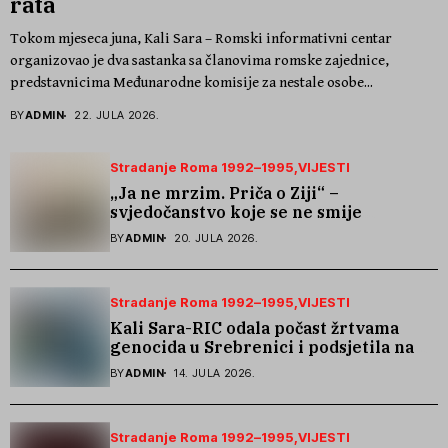
rata
Tokom mjeseca juna, Kali Sara – Romski informativni centar
organizovao je dva sastanka sa članovima romske zajednice,
predstavnicima Međunarodne komisije za nestale osobe...
BY
ADMIN
22. JULA 2026.
Stradanje Roma 1992–1995
VIJESTI
„Ja ne mrzim. Priča o Ziji“ –
svjedočanstvo koje se ne smije
zaboraviti
BY
ADMIN
20. JULA 2026.
Stradanje Roma 1992–1995
VIJESTI
Kali Sara-RIC odala počast žrtvama
genocida u Srebrenici i podsjetila na
stradanje Roma iz Skočića
BY
ADMIN
14. JULA 2026.
Stradanje Roma 1992–1995
VIJESTI