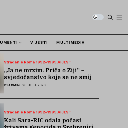
UMENTI
VIJESTI
MULTIMEDIA
Stradanje Roma 1992–1995
VIJESTI
„Ja ne mrzim. Priča o Ziji“ –
svjedočanstvo koje se ne smije
zaboraviti
BY
ADMIN
20. JULA 2026.
Stradanje Roma 1992–1995
VIJESTI
Kali Sara-RIC odala počast
žrtvama genocida u Srebrenici i