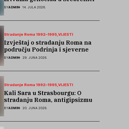
podsjetila na stradanje Roma iz
BY
ADMIN
14. JULA 2026.
Skočića
Stradanje Roma 1992–1995
VIJESTI
Izvještaj o stradanju Roma na
području Podrinja i sjeverne
Bosne 1992–1995. godine
BY
ADMIN
29. JUNA 2026.
Stradanje Roma 1992–1995
VIJESTI
Kali Sara u Strasbourgu: O
stradanju Roma, antigipsizmu i
borbi protiv govora mržnje
BY
ADMIN
20. JUNA 2026.