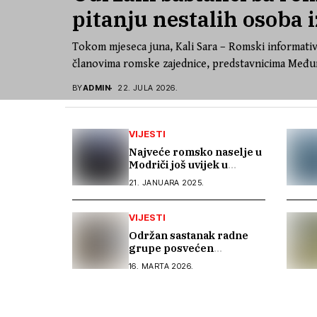
pitanju nestalih osoba i
Tokom mjeseca juna, Kali Sara – Romski informativ
članovima romske zajednice, predstavnicima Međun
BY
ADMIN
22. JULA 2026.
VIJESTI
Najveće romsko naselje u
Modriči još uvijek u
mraku: Mještani
21. JANUARA 2025.
Stražarevca traže bolju
javnu rasvjetu
VIJESTI
Održan sastanak radne
grupe posvećen
finalizaciji dokumenta
16. MARTA 2026.
„Anticiganizam u Bosni i
Hercegovini“