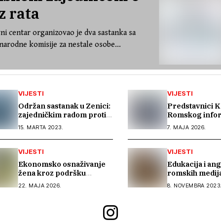
z rata
ni centar organizovao je dva sastanka sa
arodne komisije za nestale osobe...
VIJESTI
VIJESTI
Održan sastanak u Zenici:
Predstavnici K
zajedničkim radom protiv
Romskog info
trgovine ljudima
centra na me
15. MARTA 2023.
7. MAJA 2026.
susretu posv
inkluziji roms
VIJESTI
VIJESTI
Ekonomsko osnaživanje
Edukacija i a
žena kroz podršku
romskih medija
poljoprivrednoj
borbi protiv tr
22. MAJA 2026.
8. NOVEMBRA 2023
proizvodnji
ljudima