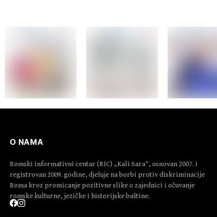
O NAMA
Romski informativni centar (RIC) „Kali Sara“, osnovan 2007. i
registrovan 2009. godine, djeluje na borbi protiv diskriminacije
Roma kroz promicanje pozitivne slike o zajednici i očuvanje
romske kulturne, jezičke i historijske baštine.