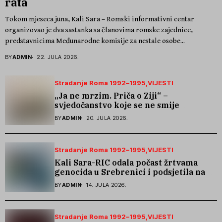
rata
Tokom mjeseca juna, Kali Sara – Romski informativni centar
organizovao je dva sastanka sa članovima romske zajednice,
predstavnicima Međunarodne komisije za nestale osobe...
BY
ADMIN
22. JULA 2026.
Stradanje Roma 1992–1995
VIJESTI
„Ja ne mrzim. Priča o Ziji“ –
svjedočanstvo koje se ne smije
zaboraviti
BY
ADMIN
20. JULA 2026.
Stradanje Roma 1992–1995
VIJESTI
Kali Sara-RIC odala počast žrtvama
genocida u Srebrenici i podsjetila na
stradanje Roma iz Skočića
BY
ADMIN
14. JULA 2026.
Stradanje Roma 1992–1995
VIJESTI