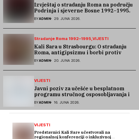
Izvještaj o stradanju Roma na području
Podrinja i sjeverne Bosne 1992–1995.
godine
BY
ADMIN
29. JUNA 2026.
Stradanje Roma 1992–1995
VIJESTI
Kali Sara u Strasbourgu: O stradanju
Roma, antigipsizmu i borbi protiv
govora mržnje
BY
ADMIN
20. JUNA 2026.
VIJESTI
Javni poziv za učešće u besplatnom
programu stručnog osposobljavanja i
podrške pri zapošljavanju
BY
ADMIN
16. JUNA 2026.
VIJESTI
Predstavnici Kali Sare učestvovali na
regionalnoj konferenciji o inkluzivnoj