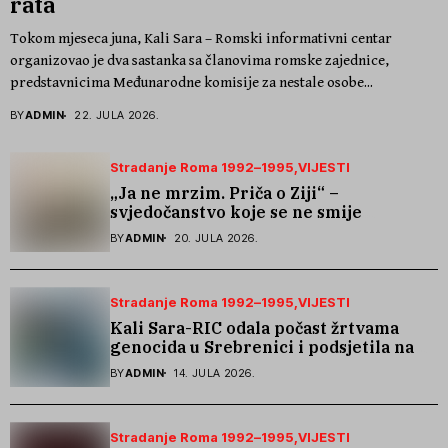
rata
Tokom mjeseca juna, Kali Sara – Romski informativni centar
organizovao je dva sastanka sa članovima romske zajednice,
predstavnicima Međunarodne komisije za nestale osobe...
BY
ADMIN
22. JULA 2026.
Stradanje Roma 1992–1995
VIJESTI
„Ja ne mrzim. Priča o Ziji“ –
svjedočanstvo koje se ne smije
zaboraviti
BY
ADMIN
20. JULA 2026.
Stradanje Roma 1992–1995
VIJESTI
Kali Sara-RIC odala počast žrtvama
genocida u Srebrenici i podsjetila na
stradanje Roma iz Skočića
BY
ADMIN
14. JULA 2026.
Stradanje Roma 1992–1995
VIJESTI