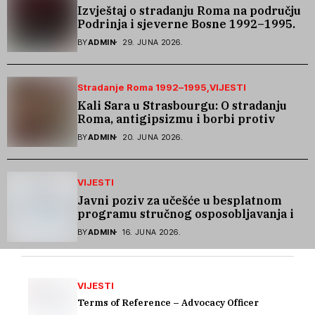
Izvještaj o stradanju Roma na području
Podrinja i sjeverne Bosne 1992–1995.
godine
BY
ADMIN
29. JUNA 2026.
Stradanje Roma 1992–1995
VIJESTI
Kali Sara u Strasbourgu: O stradanju
Roma, antigipsizmu i borbi protiv
govora mržnje
BY
ADMIN
20. JUNA 2026.
VIJESTI
Javni poziv za učešće u besplatnom
programu stručnog osposobljavanja i
podrške pri zapošljavanju
BY
ADMIN
16. JUNA 2026.
VIJESTI
Terms of Reference – Advocacy Officer