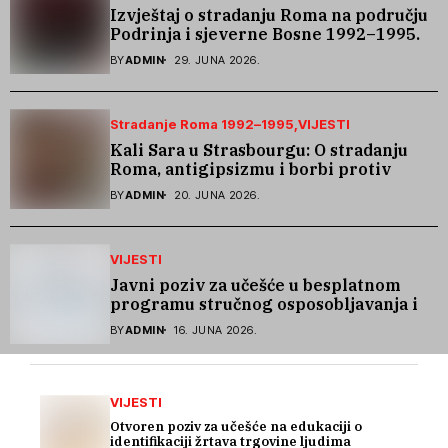
Izvještaj o stradanju Roma na području
Podrinja i sjeverne Bosne 1992–1995.
godine
BY
ADMIN
29. JUNA 2026.
Stradanje Roma 1992–1995
VIJESTI
Kali Sara u Strasbourgu: O stradanju
Roma, antigipsizmu i borbi protiv
govora mržnje
BY
ADMIN
20. JUNA 2026.
VIJESTI
Javni poziv za učešće u besplatnom
programu stručnog osposobljavanja i
podrške pri zapošljavanju
BY
ADMIN
16. JUNA 2026.
VIJESTI
Otvoren poziv za učešće na edukaciji o
identifikaciji žrtava trgovine ljudima