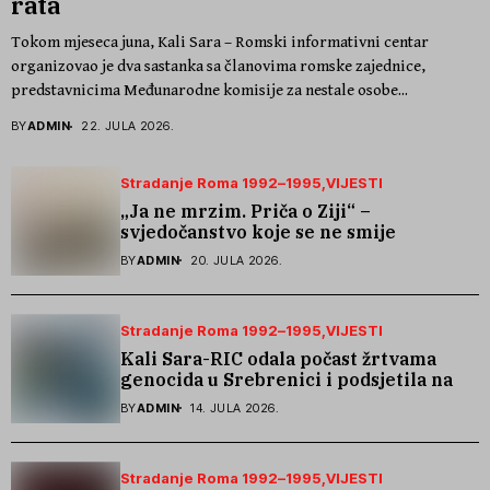
rata
Tokom mjeseca juna, Kali Sara – Romski informativni centar
organizovao je dva sastanka sa članovima romske zajednice,
predstavnicima Međunarodne komisije za nestale osobe...
BY
ADMIN
22. JULA 2026.
Stradanje Roma 1992–1995
VIJESTI
„Ja ne mrzim. Priča o Ziji“ –
svjedočanstvo koje se ne smije
zaboraviti
BY
ADMIN
20. JULA 2026.
Stradanje Roma 1992–1995
VIJESTI
Kali Sara-RIC odala počast žrtvama
genocida u Srebrenici i podsjetila na
stradanje Roma iz Skočića
BY
ADMIN
14. JULA 2026.
Stradanje Roma 1992–1995
VIJESTI