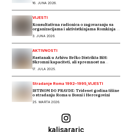
podrške pri zapošljavanju
16. JUNA 2026.
VIJESTI
Konsultativna radionica o zagovaranju sa
organizacijama i aktivistkinjama Romkinja i
Sintkinja
3. JUNA 2026.
AKTIVNOSTI
Sastanak u Arhivu Brčko Distrikta BiH:
Skromni kapaciteti, ali spremnost na
saradnju u istraživanju građe o Romima –
17. JULA 2025.
Kali Sara
Stradanje Roma 1992–1995
VIJESTI
ISTINOM DO PRAVDE: Trideset godina tišine
o stradanju Roma u Bosni i Hercegovini
25. MARTA 2026.
kalisararic