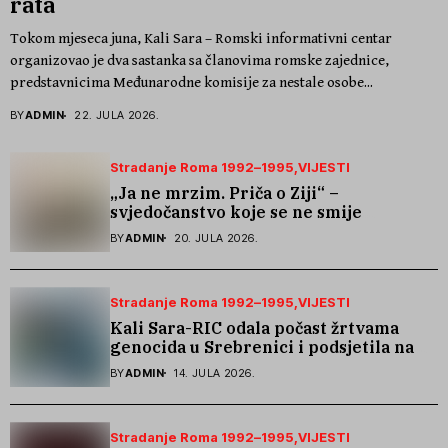
rata
Tokom mjeseca juna, Kali Sara – Romski informativni centar
organizovao je dva sastanka sa članovima romske zajednice,
predstavnicima Međunarodne komisije za nestale osobe...
BY
ADMIN
22. JULA 2026.
Stradanje Roma 1992–1995
VIJESTI
„Ja ne mrzim. Priča o Ziji“ –
svjedočanstvo koje se ne smije
zaboraviti
BY
ADMIN
20. JULA 2026.
Stradanje Roma 1992–1995
VIJESTI
Kali Sara-RIC odala počast žrtvama
genocida u Srebrenici i podsjetila na
stradanje Roma iz Skočića
BY
ADMIN
14. JULA 2026.
Stradanje Roma 1992–1995
VIJESTI