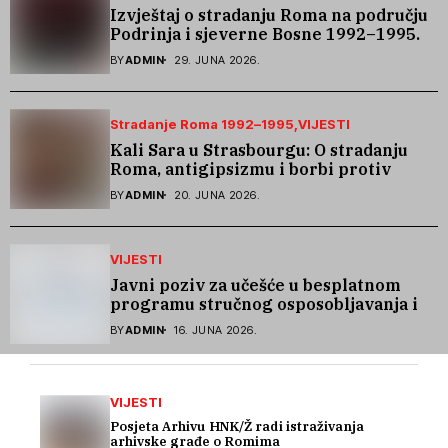
Izvještaj o stradanju Roma na području
Podrinja i sjeverne Bosne 1992–1995.
godine
BY
ADMIN
29. JUNA 2026.
Stradanje Roma 1992–1995
VIJESTI
Kali Sara u Strasbourgu: O stradanju
Roma, antigipsizmu i borbi protiv
govora mržnje
BY
ADMIN
20. JUNA 2026.
VIJESTI
Javni poziv za učešće u besplatnom
programu stručnog osposobljavanja i
podrške pri zapošljavanju
BY
ADMIN
16. JUNA 2026.
VIJESTI
Posjeta Arhivu HNK/Ž radi istraživanja
arhivske građe o Romima