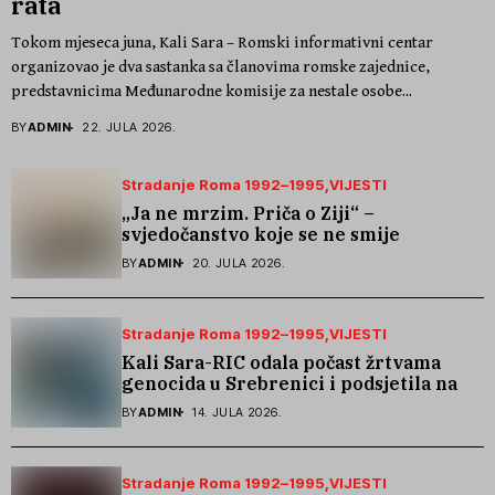
rata
Tokom mjeseca juna, Kali Sara – Romski informativni centar
organizovao je dva sastanka sa članovima romske zajednice,
predstavnicima Međunarodne komisije za nestale osobe...
BY
ADMIN
22. JULA 2026.
Stradanje Roma 1992–1995
VIJESTI
„Ja ne mrzim. Priča o Ziji“ –
svjedočanstvo koje se ne smije
zaboraviti
BY
ADMIN
20. JULA 2026.
Stradanje Roma 1992–1995
VIJESTI
Kali Sara-RIC odala počast žrtvama
genocida u Srebrenici i podsjetila na
stradanje Roma iz Skočića
BY
ADMIN
14. JULA 2026.
Stradanje Roma 1992–1995
VIJESTI