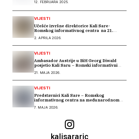
12. FEBRUARA 2025.
VIJESTI
Učešće izvršne direktorice Kali Sare-
Romskog informativnog centra na 21.
sastanku Dijaloga Vijeća Evrope sa romskim
2. APRILA 2026.
OCD
VIJESTI
Ambasador Austrije u BiH Georg Diwald
posjetio Kali Saru – Romski informativni
centar
21. MAJA 2026.
VIJESTI
Predstavnici Kali Sare – Romskog
informativnog centra na međunarodnom
susretu posvećenom inkluziji romske djece
7. MAJA 2026.
kalisararic