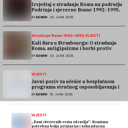
Izvještaj o stradanju Roma na području
Podrinja i sjeverne Bosne 1992–1995.
godine
BY
ADMIN
29. JUNA 2026.
Stradanje Roma 1992–1995
VIJESTI
Kali Sara u Strasbourgu: O stradanju
Roma, antigipsizmu i borbi protiv
govora mržnje
BY
ADMIN
20. JUNA 2026.
VIJESTI
Javni poziv za učešće u besplatnom
programu stručnog osposobljavanja i
podrške pri zapošljavanju
BY
ADMIN
16. JUNA 2026.
VIJESTI
„Dani otvorenih vrata zdravlja“: Romima
potrebna bolja primarna i sekundarna