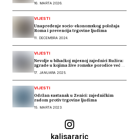
Bosni i Hercegovini“
16. MARTA 2026.
VIJESTI
Unapređenje socio-ekonomskog položaja
Roma i prevencija trgovine ljudima
11. DECEMBRA 2024.
VIJESTI
Nevolje u bihaćkoj mjesnoj zajednici Ružica:
zgrade u kojima žive romske porodice već 15
godina nemaju upravitelja
17. JANUARA 2025.
VIJESTI
Održan sastanak u Zenici: zajedničkim
radom protiv trgovine ljudima
15. MARTA 2023.
kalisararic