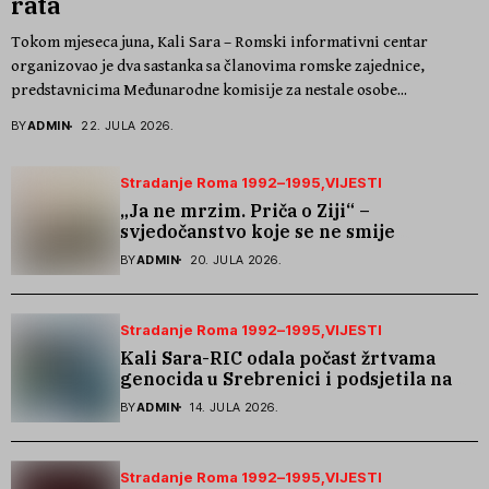
rata
Tokom mjeseca juna, Kali Sara – Romski informativni centar
organizovao je dva sastanka sa članovima romske zajednice,
predstavnicima Međunarodne komisije za nestale osobe...
BY
ADMIN
22. JULA 2026.
Stradanje Roma 1992–1995
VIJESTI
„Ja ne mrzim. Priča o Ziji“ –
svjedočanstvo koje se ne smije
zaboraviti
BY
ADMIN
20. JULA 2026.
Stradanje Roma 1992–1995
VIJESTI
Kali Sara-RIC odala počast žrtvama
genocida u Srebrenici i podsjetila na
stradanje Roma iz Skočića
BY
ADMIN
14. JULA 2026.
Stradanje Roma 1992–1995
VIJESTI