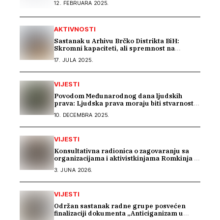
12. FEBRUARA 2025.
AKTIVNOSTI
Sastanak u Arhivu Brčko Distrikta BiH:
Skromni kapaciteti, ali spremnost na
saradnju u istraživanju građe o Romima –
17. JULA 2025.
Kali Sara
VIJESTI
Povodom Međunarodnog dana ljudskih
prava: Ljudska prava moraju biti stvarnost
za sve
10. DECEMBRA 2025.
VIJESTI
Konsultativna radionica o zagovaranju sa
organizacijama i aktivistkinjama Romkinja i
Sintkinja
3. JUNA 2026.
VIJESTI
Održan sastanak radne grupe posvećen
finalizaciji dokumenta „Anticiganizam u