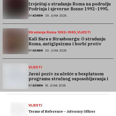
Izvještaj o stradanju Roma na području
Podrinja i sjeverne Bosne 1992–1995.
godine
BY
ADMIN
29. JUNA 2026.
Stradanje Roma 1992–1995
VIJESTI
Kali Sara u Strasbourgu: O stradanju
Roma, antigipsizmu i borbi protiv
govora mržnje
BY
ADMIN
20. JUNA 2026.
VIJESTI
Javni poziv za učešće u besplatnom
programu stručnog osposobljavanja i
podrške pri zapošljavanju
BY
ADMIN
16. JUNA 2026.
VIJESTI
Terms of Reference – Advocacy Officer