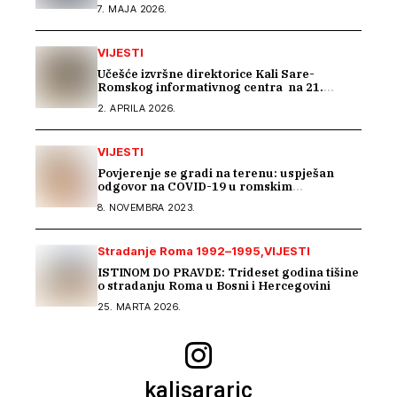
susretu posvećenom inkluziji romske djece
7. MAJA 2026.
VIJESTI
Učešće izvršne direktorice Kali Sare-
Romskog informativnog centra na 21.
sastanku Dijaloga Vijeća Evrope sa romskim
2. APRILA 2026.
OCD
VIJESTI
Povjerenje se gradi na terenu: uspješan
odgovor na COVID-19 u romskim
zajednicama
8. NOVEMBRA 2023.
Stradanje Roma 1992–1995
VIJESTI
ISTINOM DO PRAVDE: Trideset godina tišine
o stradanju Roma u Bosni i Hercegovini
25. MARTA 2026.
kalisararic