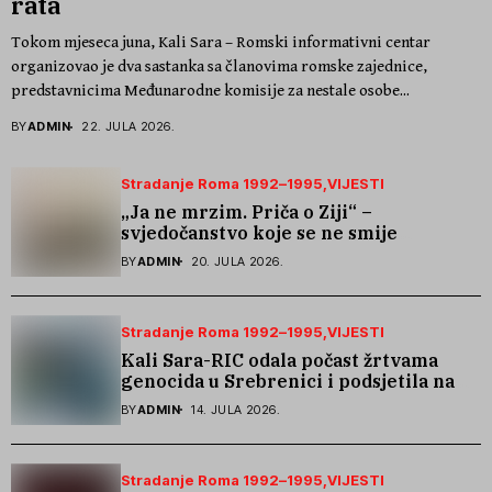
rata
Tokom mjeseca juna, Kali Sara – Romski informativni centar
organizovao je dva sastanka sa članovima romske zajednice,
predstavnicima Međunarodne komisije za nestale osobe...
BY
ADMIN
22. JULA 2026.
Stradanje Roma 1992–1995
VIJESTI
„Ja ne mrzim. Priča o Ziji“ –
svjedočanstvo koje se ne smije
zaboraviti
BY
ADMIN
20. JULA 2026.
Stradanje Roma 1992–1995
VIJESTI
Kali Sara-RIC odala počast žrtvama
genocida u Srebrenici i podsjetila na
stradanje Roma iz Skočića
BY
ADMIN
14. JULA 2026.
Stradanje Roma 1992–1995
VIJESTI