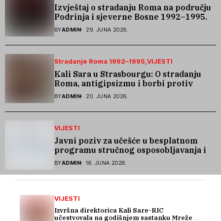
Izvještaj o stradanju Roma na području
Podrinja i sjeverne Bosne 1992–1995.
godine
BY
ADMIN
29. JUNA 2026.
Stradanje Roma 1992–1995
VIJESTI
Kali Sara u Strasbourgu: O stradanju
Roma, antigipsizmu i borbi protiv
govora mržnje
BY
ADMIN
20. JUNA 2026.
VIJESTI
Javni poziv za učešće u besplatnom
programu stručnog osposobljavanja i
podrške pri zapošljavanju
BY
ADMIN
16. JUNA 2026.
VIJESTI
Izvršna direktorica Kali Sare-RIC
učestvovala na godišnjem sastanku Mreže za