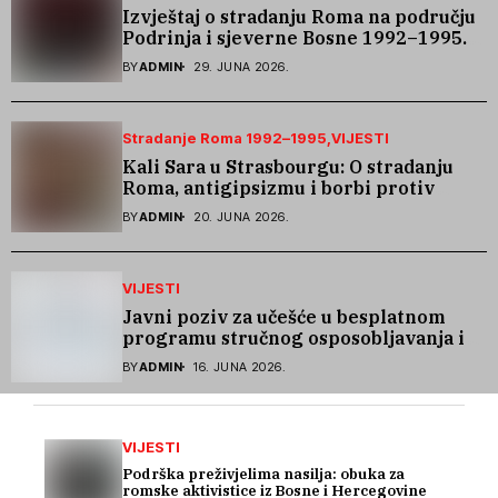
Izvještaj o stradanju Roma na području
Podrinja i sjeverne Bosne 1992–1995.
godine
BY
ADMIN
29. JUNA 2026.
Stradanje Roma 1992–1995
VIJESTI
Kali Sara u Strasbourgu: O stradanju
Roma, antigipsizmu i borbi protiv
govora mržnje
BY
ADMIN
20. JUNA 2026.
VIJESTI
Javni poziv za učešće u besplatnom
programu stručnog osposobljavanja i
podrške pri zapošljavanju
BY
ADMIN
16. JUNA 2026.
VIJESTI
Podrška preživjelima nasilja: obuka za
romske aktivistice iz Bosne i Hercegovine