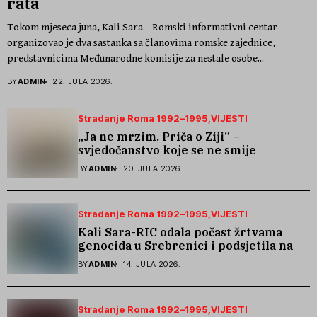
rata
Tokom mjeseca juna, Kali Sara – Romski informativni centar
organizovao je dva sastanka sa članovima romske zajednice,
predstavnicima Međunarodne komisije za nestale osobe...
BY
ADMIN
22. JULA 2026.
Stradanje Roma 1992–1995
VIJESTI
„Ja ne mrzim. Priča o Ziji“ –
svjedočanstvo koje se ne smije
zaboraviti
BY
ADMIN
20. JULA 2026.
Stradanje Roma 1992–1995
VIJESTI
Kali Sara-RIC odala počast žrtvama
genocida u Srebrenici i podsjetila na
stradanje Roma iz Skočića
BY
ADMIN
14. JULA 2026.
Stradanje Roma 1992–1995
VIJESTI