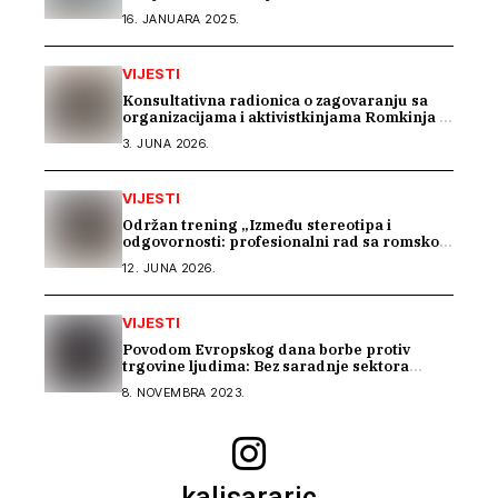
16. JANUARA 2025.
VIJESTI
Konsultativna radionica o zagovaranju sa
organizacijama i aktivistkinjama Romkinja i
Sintkinja
3. JUNA 2026.
VIJESTI
Održan trening „Između stereotipa i
odgovornosti: profesionalni rad sa romskom
zajednicom“
12. JUNA 2026.
VIJESTI
Povodom Evropskog dana borbe protiv
trgovine ljudima: Bez saradnje sektora
nema efikasne borbe
8. NOVEMBRA 2023.
kalisararic