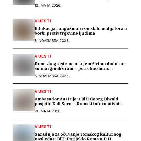
12. MAJA 2026.
VIJESTI
Edukacija i angažman romskih medijatora u
borbi protiv trgovine ljudima
8. NOVEMBRA 2023.
VIJESTI
Romi zbog sistema u kojem živimo dodatno
su marginalizirani – potrebno hitno
usklađivanje sistema socijalne zaštite na
8. NOVEMBRA 2023.
nivou BiH
VIJESTI
Ambasador Austrije u BiH Georg Diwald
posjetio Kali Saru – Romski informativni
centar
21. MAJA 2026.
VIJESTI
Saradnja za očuvanje romskog kulturnog
nasljeđa u BiH: Porijeklo Roma u BiH