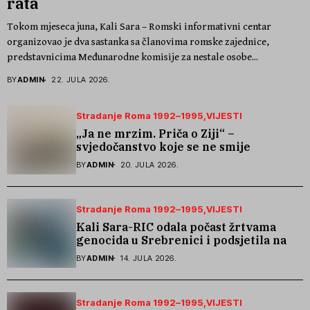
rata
Tokom mjeseca juna, Kali Sara – Romski informativni centar
organizovao je dva sastanka sa članovima romske zajednice,
predstavnicima Međunarodne komisije za nestale osobe...
BY
ADMIN
22. JULA 2026.
Stradanje Roma 1992–1995
VIJESTI
„Ja ne mrzim. Priča o Ziji“ –
svjedočanstvo koje se ne smije
zaboraviti
BY
ADMIN
20. JULA 2026.
Stradanje Roma 1992–1995
VIJESTI
Kali Sara-RIC odala počast žrtvama
genocida u Srebrenici i podsjetila na
stradanje Roma iz Skočića
BY
ADMIN
14. JULA 2026.
Stradanje Roma 1992–1995
VIJESTI