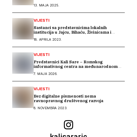
13. MAJA 2025.
VIJESTI
Sastanci sa predstavnicima lokalnih
institucija u Jajcu, Bihaću, Živinicama i
Modriči
18. APRILA 2023.
VIJESTI
Predstavnici Kali Sare – Romskog
informativnog centra na međunarodnom
susretu posvećenom inkluziji romske djece
7. MAJA 2026.
VIJESTI
Bez digitalne pismenosti nema
ravnopravnog društvenog razvoja
8. NOVEMBRA 2023.
kalisararic