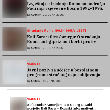
Izvještaj o stradanju Roma na području
Podrinja i sjeverne Bosne 1992–1995.
godine
BY
ADMIN
29. JUNA 2026.
Stradanje Roma 1992–1995
VIJESTI
Kali Sara u Strasbourgu: O stradanju
Roma, antigipsizmu i borbi protiv
govora mržnje
BY
ADMIN
20. JUNA 2026.
VIJESTI
Javni poziv za učešće u besplatnom
programu stručnog osposobljavanja i
podrške pri zapošljavanju
BY
ADMIN
16. JUNA 2026.
VIJESTI
Ambasador Austrije u BiH Georg Diwald
posjetio Kali Saru – Romski informativni