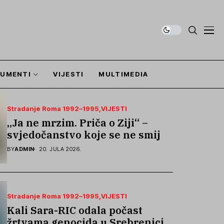
UMENTI
VIJESTI
MULTIMEDIA
Stradanje Roma 1992–1995
VIJESTI
„Ja ne mrzim. Priča o Ziji“ –
svjedočanstvo koje se ne smije
zaboraviti
BY
ADMIN
20. JULA 2026.
Stradanje Roma 1992–1995
VIJESTI
Kali Sara-RIC odala počast
žrtvama genocida u Srebrenici i