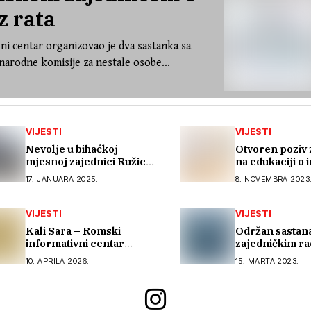
z rata
ni centar organizovao je dva sastanka sa
arodne komisije za nestale osobe...
VIJESTI
VIJESTI
Nevolje u bihaćkoj
Otvoren poziv 
mjesnoj zajednici Ružica:
na edukaciji o i
zgrade u kojima žive
žrtava trgovin
17. JANUARA 2025.
8. NOVEMBRA 2023
romske porodice već 15
godina nemaju upravitelja
VIJESTI
VIJESTI
Kali Sara – Romski
Održan sastana
informativni centar
zajedničkim ra
postao članica ERIAC-a
trgovine ljudi
10. APRILA 2026.
15. MARTA 2023.