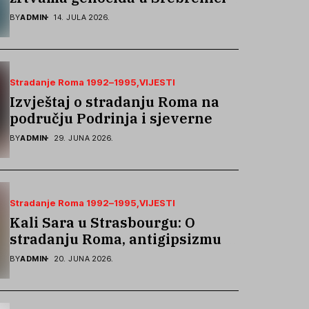
podsjetila na stradanje Roma iz
BY
ADMIN
14. JULA 2026.
Skočića
Stradanje Roma 1992–1995
VIJESTI
Izvještaj o stradanju Roma na
području Podrinja i sjeverne
Bosne 1992–1995. godine
BY
ADMIN
29. JUNA 2026.
Stradanje Roma 1992–1995
VIJESTI
Kali Sara u Strasbourgu: O
stradanju Roma, antigipsizmu i
borbi protiv govora mržnje
BY
ADMIN
20. JUNA 2026.