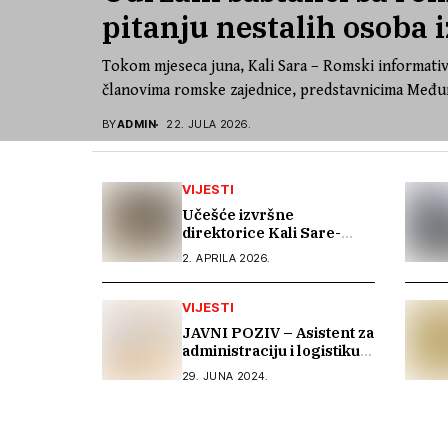
pitanju nestalih osoba i
Tokom mjeseca juna, Kali Sara – Romski informativ
članovima romske zajednice, predstavnicima Međun
BY
ADMIN
22. JULA 2026.
VIJESTI
Učešće izvršne
direktorice Kali Sare-
Romskog informativnog
2. APRILA 2026.
centra na 21. sastanku
Dijaloga Vijeća Evrope sa
romskim OCD
VIJESTI
JAVNI POZIV – Asistent za
administraciju i logistiku
(1 izvršilac)
29. JUNA 2024.