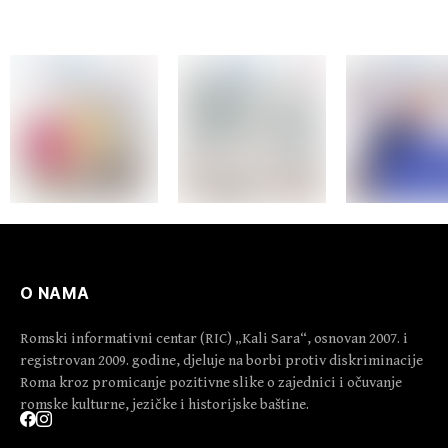
O NAMA
Romski informativni centar (RIC) „Kali Sara“, osnovan 2007. i
registrovan 2009. godine, djeluje na borbi protiv diskriminacije
Roma kroz promicanje pozitivne slike o zajednici i očuvanje
romske kulturne, jezičke i historijske baštine.