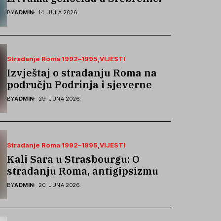
podsjetila na stradanje Roma iz
BY
ADMIN
14. JULA 2026.
Skočića
Stradanje Roma 1992–1995
VIJESTI
Izvještaj o stradanju Roma na
području Podrinja i sjeverne
Bosne 1992–1995. godine
BY
ADMIN
29. JUNA 2026.
Stradanje Roma 1992–1995
VIJESTI
Kali Sara u Strasbourgu: O
stradanju Roma, antigipsizmu i
borbi protiv govora mržnje
BY
ADMIN
20. JUNA 2026.