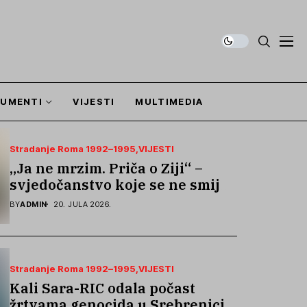
UMENTI
VIJESTI
MULTIMEDIA
Stradanje Roma 1992–1995
VIJESTI
„Ja ne mrzim. Priča o Ziji“ –
svjedočanstvo koje se ne smije
zaboraviti
BY
ADMIN
20. JULA 2026.
Stradanje Roma 1992–1995
VIJESTI
Kali Sara-RIC odala počast
žrtvama genocida u Srebrenici i