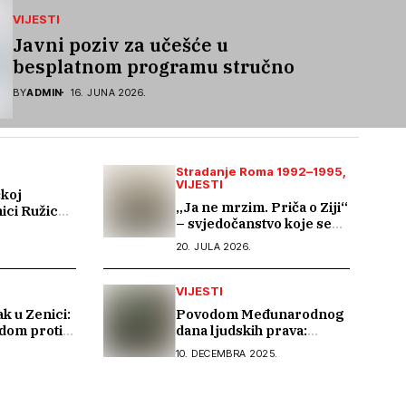
VIJESTI
Javni poziv za učešće u
besplatnom programu stručnog
osposobljavanja i podrške pri
BY
ADMIN
16. JUNA 2026.
zapošljavanju
Stradanje Roma 1992–1995
VIJESTI
ćkoj
„Ja ne mrzim. Priča o Ziji“
ici Ružica:
– svjedočanstvo koje se
a žive
ne smije zaboraviti
ce već 15
20. JULA 2026.
upravitelja
VIJESTI
k u Zenici:
Povodom Međunarodnog
dom protiv
dana ljudskih prava:
ma
Ljudska prava moraju biti
10. DECEMBRA 2025.
stvarnost za sve