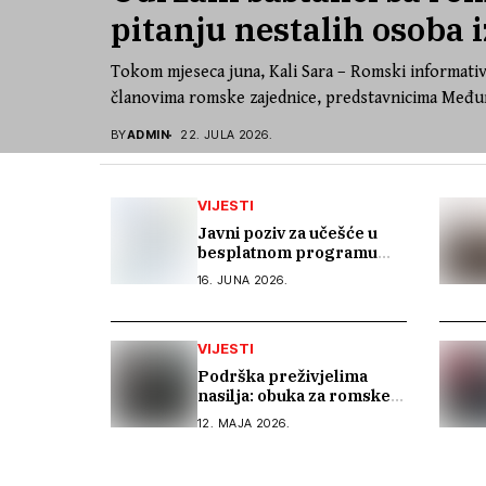
pitanju nestalih osoba i
Tokom mjeseca juna, Kali Sara – Romski informativ
članovima romske zajednice, predstavnicima Međun
BY
ADMIN
22. JULA 2026.
VIJESTI
Javni poziv za učešće u
besplatnom programu
stručnog osposobljavanja
16. JUNA 2026.
i podrške pri
zapošljavanju
VIJESTI
Podrška preživjelima
nasilja: obuka za romske
aktivistice iz Bosne i
12. MAJA 2026.
Hercegovine