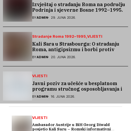
Izvještaj o stradanju Roma na području
Podrinja i sjeverne Bosne 1992–1995.
godine
BY
ADMIN
29. JUNA 2026.
Stradanje Roma 1992–1995
VIJESTI
Kali Sara u Strasbourgu: O stradanju
Roma, antigipsizmu i borbi protiv
govora mržnje
BY
ADMIN
20. JUNA 2026.
VIJESTI
Javni poziv za učešće u besplatnom
programu stručnog osposobljavanja i
podrške pri zapošljavanju
BY
ADMIN
16. JUNA 2026.
VIJESTI
Ambasador Austrije u BiH Georg Diwald
posjetio Kali Saru – Romski informativni