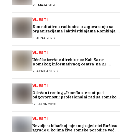
centar
21. MAJA 2026.
VIJESTI
Konsultativna radionica o zagovaranju sa
organizacijama i aktivistkinjama Romkinja i
Sintkinja
3. JUNA 2026.
VIJESTI
Učešće izvršne direktorice Kali Sare-
Romskog informativnog centra na 21.
sastanku Dijaloga Vijeća Evrope sa romskim
2. APRILA 2026.
OCD
VIJESTI
Održan trening „Između stereotipa i
odgovornosti: profesionalni rad sa romskom
zajednicom“
12. JUNA 2026.
VIJESTI
Nevolje u bihaćkoj mjesnoj zajednici Ružica:
zgrade u kojima žive romske porodice već 15