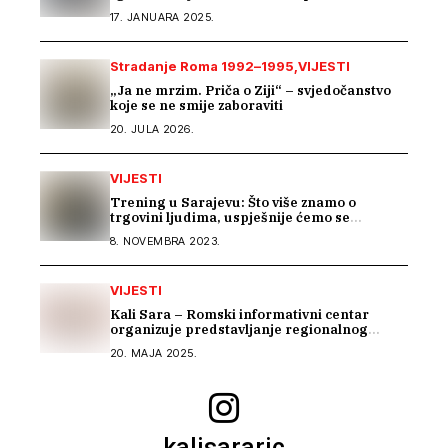
godina nemaju upravitelja
17. JANUARA 2025.
Stradanje Roma 1992–1995
VIJESTI
„Ja ne mrzim. Priča o Ziji“ – svjedočanstvo
koje se ne smije zaboraviti
20. JULA 2026.
VIJESTI
Trening u Sarajevu: Što više znamo o
trgovini ljudima, uspješnije ćemo se
suprotstaviti
8. NOVEMBRA 2023.
VIJESTI
Kali Sara – Romski informativni centar
organizuje predstavljanje regionalnog
projekta „BEYOND BARRIERS: RESILIENCE
20. MAJA 2025.
OF ROMA IN THE WESTERN BALKANS“
kalisararic