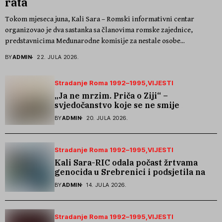
rata
Tokom mjeseca juna, Kali Sara – Romski informativni centar
organizovao je dva sastanka sa članovima romske zajednice,
predstavnicima Međunarodne komisije za nestale osobe...
BY
ADMIN
22. JULA 2026.
Stradanje Roma 1992–1995
VIJESTI
„Ja ne mrzim. Priča o Ziji“ –
svjedočanstvo koje se ne smije
zaboraviti
BY
ADMIN
20. JULA 2026.
Stradanje Roma 1992–1995
VIJESTI
Kali Sara-RIC odala počast žrtvama
genocida u Srebrenici i podsjetila na
stradanje Roma iz Skočića
BY
ADMIN
14. JULA 2026.
Stradanje Roma 1992–1995
VIJESTI