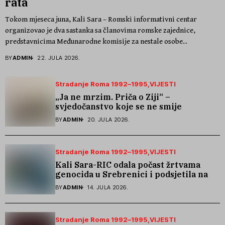
rata
Tokom mjeseca juna, Kali Sara – Romski informativni centar
organizovao je dva sastanka sa članovima romske zajednice,
predstavnicima Međunarodne komisije za nestale osobe...
BY
ADMIN
22. JULA 2026.
Stradanje Roma 1992–1995
VIJESTI
„Ja ne mrzim. Priča o Ziji“ –
svjedočanstvo koje se ne smije
zaboraviti
BY
ADMIN
20. JULA 2026.
Stradanje Roma 1992–1995
VIJESTI
Kali Sara-RIC odala počast žrtvama
genocida u Srebrenici i podsjetila na
stradanje Roma iz Skočića
BY
ADMIN
14. JULA 2026.
Stradanje Roma 1992–1995
VIJESTI