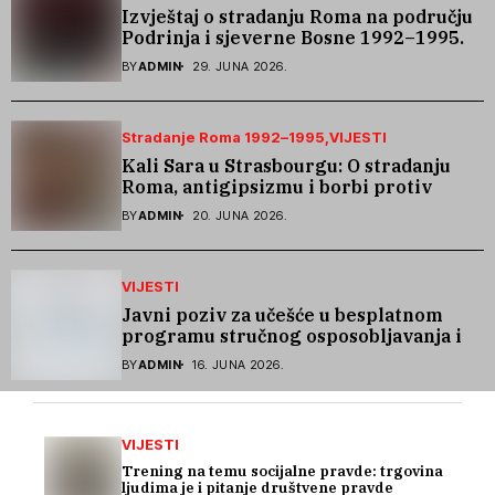
Izvještaj o stradanju Roma na području
Podrinja i sjeverne Bosne 1992–1995.
godine
BY
ADMIN
29. JUNA 2026.
Stradanje Roma 1992–1995
VIJESTI
Kali Sara u Strasbourgu: O stradanju
Roma, antigipsizmu i borbi protiv
govora mržnje
BY
ADMIN
20. JUNA 2026.
VIJESTI
Javni poziv za učešće u besplatnom
programu stručnog osposobljavanja i
podrške pri zapošljavanju
BY
ADMIN
16. JUNA 2026.
VIJESTI
Trening na temu socijalne pravde: trgovina
ljudima je i pitanje društvene pravde