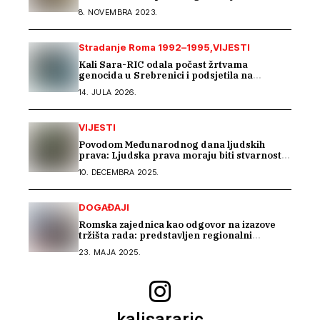
8. NOVEMBRA 2023.
Stradanje Roma 1992–1995
VIJESTI
Kali Sara-RIC odala počast žrtvama
genocida u Srebrenici i podsjetila na
stradanje Roma iz Skočića
14. JULA 2026.
VIJESTI
Povodom Međunarodnog dana ljudskih
prava: Ljudska prava moraju biti stvarnost
za sve
10. DECEMBRA 2025.
DOGAĐAJI
Romska zajednica kao odgovor na izazove
tržišta rada: predstavljen regionalni
projekat „Beyond Barriers“
23. MAJA 2025.
kalisararic