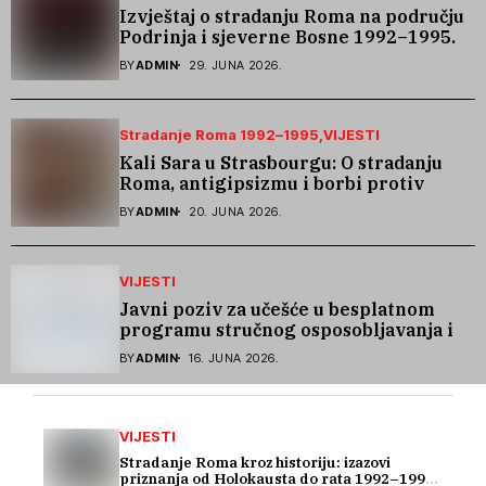
Izvještaj o stradanju Roma na području
Podrinja i sjeverne Bosne 1992–1995.
godine
BY
ADMIN
29. JUNA 2026.
Stradanje Roma 1992–1995
VIJESTI
Kali Sara u Strasbourgu: O stradanju
Roma, antigipsizmu i borbi protiv
govora mržnje
BY
ADMIN
20. JUNA 2026.
VIJESTI
Javni poziv za učešće u besplatnom
programu stručnog osposobljavanja i
podrške pri zapošljavanju
BY
ADMIN
16. JUNA 2026.
VIJESTI
Stradanje Roma kroz historiju: izazovi
priznanja od Holokausta do rata 1992–1995