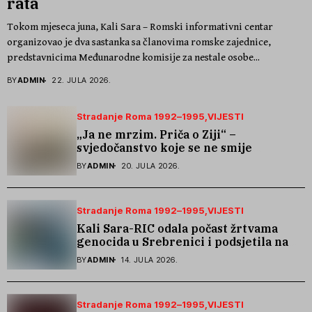
rata
Tokom mjeseca juna, Kali Sara – Romski informativni centar
organizovao je dva sastanka sa članovima romske zajednice,
predstavnicima Međunarodne komisije za nestale osobe...
BY
ADMIN
22. JULA 2026.
Stradanje Roma 1992–1995
VIJESTI
„Ja ne mrzim. Priča o Ziji“ –
svjedočanstvo koje se ne smije
zaboraviti
BY
ADMIN
20. JULA 2026.
Stradanje Roma 1992–1995
VIJESTI
Kali Sara-RIC odala počast žrtvama
genocida u Srebrenici i podsjetila na
stradanje Roma iz Skočića
BY
ADMIN
14. JULA 2026.
Stradanje Roma 1992–1995
VIJESTI