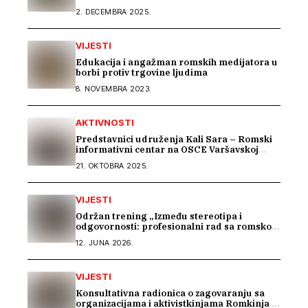
2. DECEMBRA 2025.
VIJESTI
Edukacija i angažman romskih medijatora u
borbi protiv trgovine ljudima
8. NOVEMBRA 2023.
AKTIVNOSTI
Predstavnici udruženja Kali Sara – Romski
informativni centar na OSCE Varšavskoj
konferenciji predstavili Izvještaj o stradanju
21. OKTOBRA 2025.
Roma na području Podrinja u periodu 1992–
1995. godine
VIJESTI
Održan trening „Između stereotipa i
odgovornosti: profesionalni rad sa romskom
zajednicom“
12. JUNA 2026.
VIJESTI
Konsultativna radionica o zagovaranju sa
organizacijama i aktivistkinjama Romkinja i