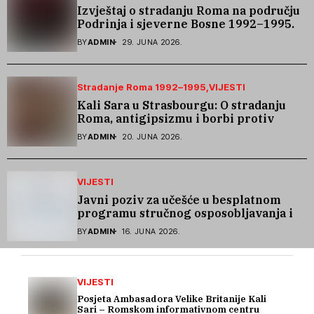
Izvještaj o stradanju Roma na području
Podrinja i sjeverne Bosne 1992–1995.
godine
BY
ADMIN
29. JUNA 2026.
Stradanje Roma 1992–1995
VIJESTI
Kali Sara u Strasbourgu: O stradanju
Roma, antigipsizmu i borbi protiv
govora mržnje
BY
ADMIN
20. JUNA 2026.
VIJESTI
Javni poziv za učešće u besplatnom
programu stručnog osposobljavanja i
podrške pri zapošljavanju
BY
ADMIN
16. JUNA 2026.
VIJESTI
Posjeta Ambasadora Velike Britanije Kali
Sari – Romskom informativnom centru