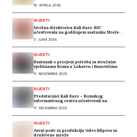
10. APRILA 2026.
VIJESTI
Izvršna direktorica Kali Sare-RIC
učestvovala na godišnjem sastanku Mreže za
prava Roma u Parizu
3. JUNA 2026.
VIJESTI
Sastanak o procjeni potreba za stručnim
vještinama Roma u Lukavcu i Banovićima
11. NOVEMBRA 2025.
VIJESTI
Predstavnici Kali Sare – Romskog
informativnog centra učestvovali na
uvodnom konsultacijskom sastanku EU IPA
17. DECEMBRA 2025.
programa o rodnoj ravnopravnosti i
socijalnoj zaštiti
VIJESTI
Javni poziv za produkciju video klipova za
društvene mreže