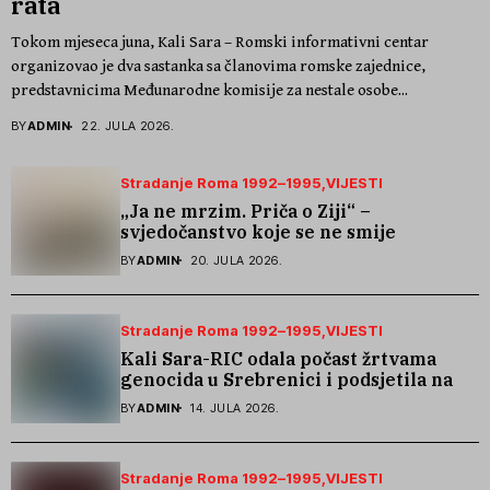
rata
Tokom mjeseca juna, Kali Sara – Romski informativni centar
organizovao je dva sastanka sa članovima romske zajednice,
predstavnicima Međunarodne komisije za nestale osobe...
BY
ADMIN
22. JULA 2026.
Stradanje Roma 1992–1995
VIJESTI
„Ja ne mrzim. Priča o Ziji“ –
svjedočanstvo koje se ne smije
zaboraviti
BY
ADMIN
20. JULA 2026.
Stradanje Roma 1992–1995
VIJESTI
Kali Sara-RIC odala počast žrtvama
genocida u Srebrenici i podsjetila na
stradanje Roma iz Skočića
BY
ADMIN
14. JULA 2026.
Stradanje Roma 1992–1995
VIJESTI