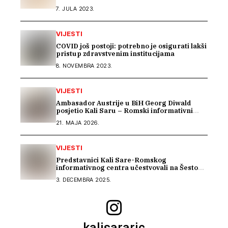
7. JULA 2023.
VIJESTI
COVID još postoji: potrebno je osigurati lakši
pristup zdravstvenim institucijama
8. NOVEMBRA 2023.
VIJESTI
Ambasador Austrije u BiH Georg Diwald
posjetio Kali Saru – Romski informativni
centar
21. MAJA 2026.
VIJESTI
Predstavnici Kali Sare-Romskog
informativnog centra učestvovali na Šestom
EU seminaru o inkluziji Roma u BiH
3. DECEMBRA 2025.
kalisararic