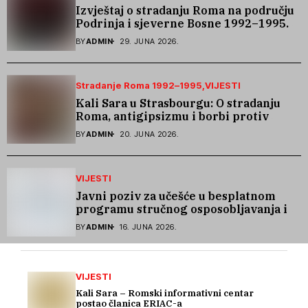
Izvještaj o stradanju Roma na području
Podrinja i sjeverne Bosne 1992–1995.
godine
BY
ADMIN
29. JUNA 2026.
Stradanje Roma 1992–1995
VIJESTI
Kali Sara u Strasbourgu: O stradanju
Roma, antigipsizmu i borbi protiv
govora mržnje
BY
ADMIN
20. JUNA 2026.
VIJESTI
Javni poziv za učešće u besplatnom
programu stručnog osposobljavanja i
podrške pri zapošljavanju
BY
ADMIN
16. JUNA 2026.
VIJESTI
Kali Sara – Romski informativni centar
postao članica ERIAC-a