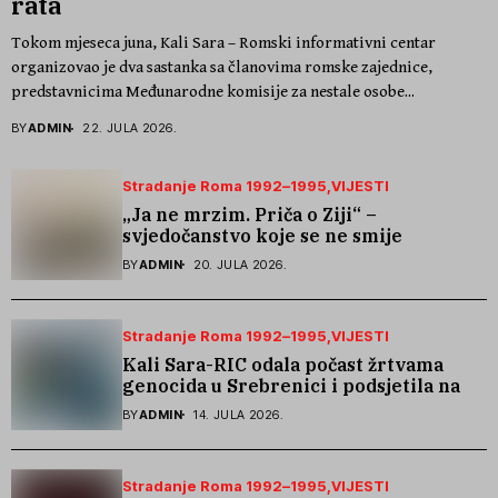
rata
Tokom mjeseca juna, Kali Sara – Romski informativni centar
organizovao je dva sastanka sa članovima romske zajednice,
predstavnicima Međunarodne komisije za nestale osobe...
BY
ADMIN
22. JULA 2026.
Stradanje Roma 1992–1995
VIJESTI
„Ja ne mrzim. Priča o Ziji“ –
svjedočanstvo koje se ne smije
zaboraviti
BY
ADMIN
20. JULA 2026.
Stradanje Roma 1992–1995
VIJESTI
Kali Sara-RIC odala počast žrtvama
genocida u Srebrenici i podsjetila na
stradanje Roma iz Skočića
BY
ADMIN
14. JULA 2026.
Stradanje Roma 1992–1995
VIJESTI