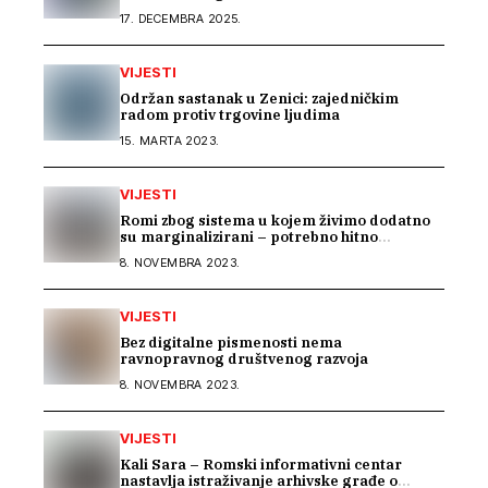
uvodnom konsultacijskom sastanku EU IPA
17. DECEMBRA 2025.
programa o rodnoj ravnopravnosti i
socijalnoj zaštiti
VIJESTI
Održan sastanak u Zenici: zajedničkim
radom protiv trgovine ljudima
15. MARTA 2023.
VIJESTI
Romi zbog sistema u kojem živimo dodatno
su marginalizirani – potrebno hitno
usklađivanje sistema socijalne zaštite na
8. NOVEMBRA 2023.
nivou BiH
VIJESTI
Bez digitalne pismenosti nema
ravnopravnog društvenog razvoja
8. NOVEMBRA 2023.
VIJESTI
Kali Sara – Romski informativni centar
nastavlja istraživanje arhivske građe o