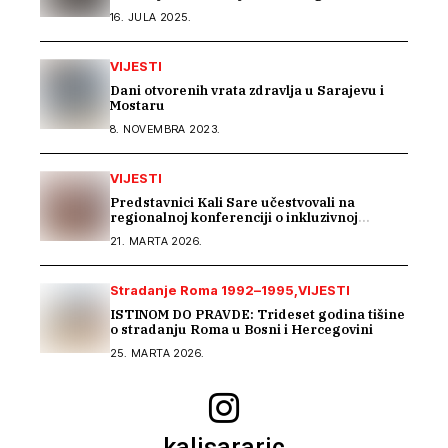
Romima kroz saradnju s Arhivom Republike
16. JULA 2025.
Srpske
VIJESTI
Dani otvorenih vrata zdravlja u Sarajevu i
Mostaru
8. NOVEMBRA 2023.
VIJESTI
Predstavnici Kali Sare učestvovali na
regionalnoj konferenciji o inkluzivnoj
memorijalizaciji u Rijeci
21. MARTA 2026.
Stradanje Roma 1992–1995
VIJESTI
ISTINOM DO PRAVDE: Trideset godina tišine
o stradanju Roma u Bosni i Hercegovini
25. MARTA 2026.
kalisararic