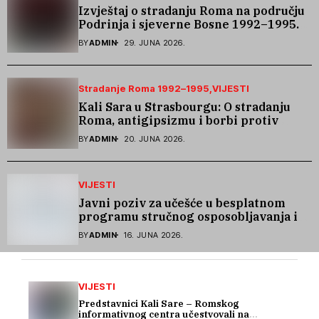
Izvještaj o stradanju Roma na području
Podrinja i sjeverne Bosne 1992–1995.
godine
BY
ADMIN
29. JUNA 2026.
Stradanje Roma 1992–1995
VIJESTI
Kali Sara u Strasbourgu: O stradanju
Roma, antigipsizmu i borbi protiv
govora mržnje
BY
ADMIN
20. JUNA 2026.
VIJESTI
Javni poziv za učešće u besplatnom
programu stručnog osposobljavanja i
podrške pri zapošljavanju
BY
ADMIN
16. JUNA 2026.
VIJESTI
Predstavnici Kali Sare – Romskog
informativnog centra učestvovali na