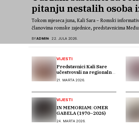
pitanju nestalih osoba i
Tokom mjeseca juna, Kali Sara – Romski informativ
članovima romske zajednice, predstavnicima Međun
BY
ADMIN
22. JULA 2026.
VIJESTI
Predstavnici Kali Sare
učestvovali na regionalnoj
konferenciji o inkluzivnoj
21. MARTA 2026.
memorijalizaciji u Rijeci
VIJESTI
IN MEMORIAM: OMER
GABELA (1970–2026)
24. MARTA 2026.