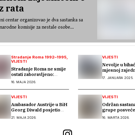
z rata
ni centar organizovao je dva sastanka sa
arodne komisije za nestale osobe...
Stradanje Roma 1992–1995
VIJESTI
VIJESTI
Nevolje u biha
Stradanje Roma ne smije
mjesnoj zajedn
ostati zaboravljeno:
zgrade u kojim
17. JANUARA 2025.
zajednički život u miru i
romske porodi
16. MAJA 2026.
tranzicijska pravda
godina nemaju 
VIJESTI
VIJESTI
Ambasador Austrije u BiH
Održan sastan
Georg Diwald posjetio
grupe posveć
Kali Saru – Romski
finalizaciji d
21. MAJA 2026.
16. MARTA 2026.
informativni centar
„Anticiganizam
Hercegovini“