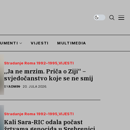
UMENTI
VIJESTI
MULTIMEDIA
Stradanje Roma 1992–1995
VIJESTI
„Ja ne mrzim. Priča o Ziji“ –
svjedočanstvo koje se ne smije
zaboraviti
BY
ADMIN
20. JULA 2026.
Stradanje Roma 1992–1995
VIJESTI
Kali Sara-RIC odala počast
žrtvama genocida u Srebrenici i