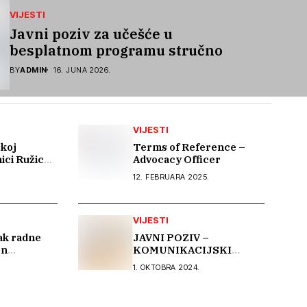
VIJESTI
Javni poziv za učešće u
besplatnom programu stručnog
osposobljavanja i podrške pri
BY
ADMIN
16. JUNA 2026.
zapošljavanju
VIJESTI
ćkoj
Terms of Reference –
ici Ružica:
Advocacy Officer
a žive
12. FEBRUARA 2025.
ce već 15
upravitelja
VIJESTI
ak radne
JAVNI POZIV –
en
KOMUNIKACIJSKI
okumenta
EKSPERT (1 izvršilac)
1. OKTOBRA 2024.
 u Bosni i