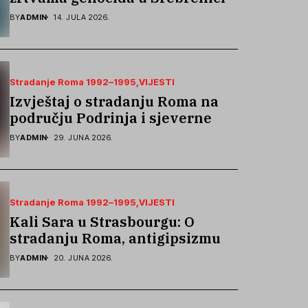
podsjetila na stradanje Roma iz
BY
ADMIN
14. JULA 2026.
Skočića
Stradanje Roma 1992–1995
VIJESTI
Izvještaj o stradanju Roma na
području Podrinja i sjeverne
Bosne 1992–1995. godine
BY
ADMIN
29. JUNA 2026.
Stradanje Roma 1992–1995
VIJESTI
Kali Sara u Strasbourgu: O
stradanju Roma, antigipsizmu i
borbi protiv govora mržnje
BY
ADMIN
20. JUNA 2026.