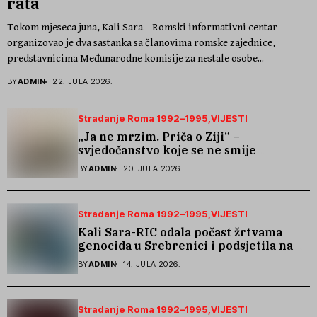
rata
Tokom mjeseca juna, Kali Sara – Romski informativni centar
organizovao je dva sastanka sa članovima romske zajednice,
predstavnicima Međunarodne komisije za nestale osobe...
BY
ADMIN
22. JULA 2026.
Stradanje Roma 1992–1995
VIJESTI
„Ja ne mrzim. Priča o Ziji“ –
svjedočanstvo koje se ne smije
zaboraviti
BY
ADMIN
20. JULA 2026.
Stradanje Roma 1992–1995
VIJESTI
Kali Sara-RIC odala počast žrtvama
genocida u Srebrenici i podsjetila na
stradanje Roma iz Skočića
BY
ADMIN
14. JULA 2026.
Stradanje Roma 1992–1995
VIJESTI