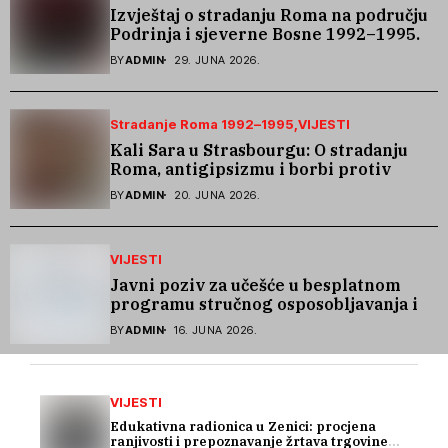
Izvještaj o stradanju Roma na području
Podrinja i sjeverne Bosne 1992–1995.
godine
BY
ADMIN
29. JUNA 2026.
Stradanje Roma 1992–1995
VIJESTI
Kali Sara u Strasbourgu: O stradanju
Roma, antigipsizmu i borbi protiv
govora mržnje
BY
ADMIN
20. JUNA 2026.
VIJESTI
Javni poziv za učešće u besplatnom
programu stručnog osposobljavanja i
podrške pri zapošljavanju
BY
ADMIN
16. JUNA 2026.
VIJESTI
Edukativna radionica u Zenici: procjena
ranjivosti i prepoznavanje žrtava trgovine