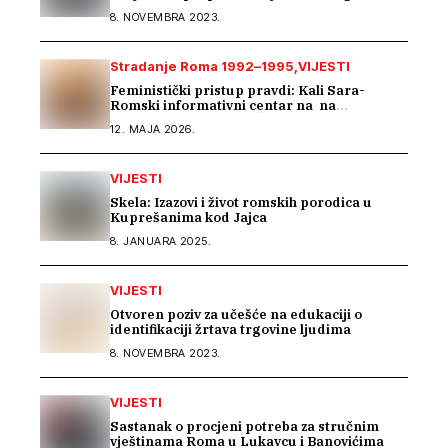
ljudima mora početi u školama
8. NOVEMBRA 2023.
Stradanje Roma 1992–1995
VIJESTI
Feministički pristup pravdi: Kali Sara-
Romski informativni centar na na
regionalnom susretu Ženskog suda
12. MAJA 2026.
VIJESTI
Skela: Izazovi i život romskih porodica u
Kuprešanima kod Jajca
8. JANUARA 2025.
VIJESTI
Otvoren poziv za učešće na edukaciji o
identifikaciji žrtava trgovine ljudima
8. NOVEMBRA 2023.
VIJESTI
Sastanak o procjeni potreba za stručnim
vještinama Roma u Lukavcu i Banovićima