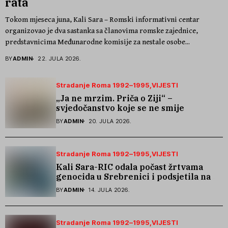
rata
Tokom mjeseca juna, Kali Sara – Romski informativni centar
organizovao je dva sastanka sa članovima romske zajednice,
predstavnicima Međunarodne komisije za nestale osobe...
BY
ADMIN
22. JULA 2026.
Stradanje Roma 1992–1995
VIJESTI
„Ja ne mrzim. Priča o Ziji“ –
svjedočanstvo koje se ne smije
zaboraviti
BY
ADMIN
20. JULA 2026.
Stradanje Roma 1992–1995
VIJESTI
Kali Sara-RIC odala počast žrtvama
genocida u Srebrenici i podsjetila na
stradanje Roma iz Skočića
BY
ADMIN
14. JULA 2026.
Stradanje Roma 1992–1995
VIJESTI