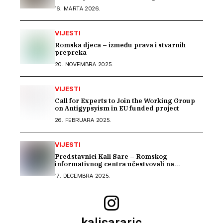
Bosni i Hercegovini“
16. MARTA 2026.
VIJESTI
Romska djeca – između prava i stvarnih
prepreka
20. NOVEMBRA 2025.
VIJESTI
Call for Experts to Join the Working Group
on Antigypsyism in EU funded project
26. FEBRUARA 2025.
VIJESTI
Predstavnici Kali Sare – Romskog
informativnog centra učestvovali na
uvodnom konsultacijskom sastanku EU IPA
17. DECEMBRA 2025.
programa o rodnoj ravnopravnosti i
socijalnoj zaštiti
kalisararic