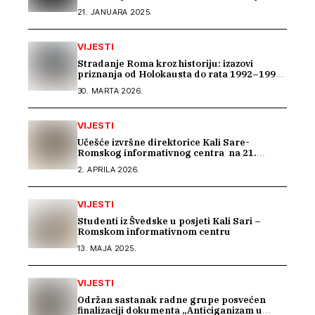
javnu rasvjetu
21. JANUARA 2025.
VIJESTI
Stradanje Roma kroz historiju: izazovi
priznanja od Holokausta do rata 1992–1995
u BiH
30. MARTA 2026.
VIJESTI
Učešće izvršne direktorice Kali Sare-
Romskog informativnog centra na 21.
sastanku Dijaloga Vijeća Evrope sa romskim
2. APRILA 2026.
OCD
VIJESTI
Studenti iz Švedske u posjeti Kali Sari –
Romskom informativnom centru
13. MAJA 2025.
VIJESTI
Održan sastanak radne grupe posvećen
finalizaciji dokumenta „Anticiganizam u