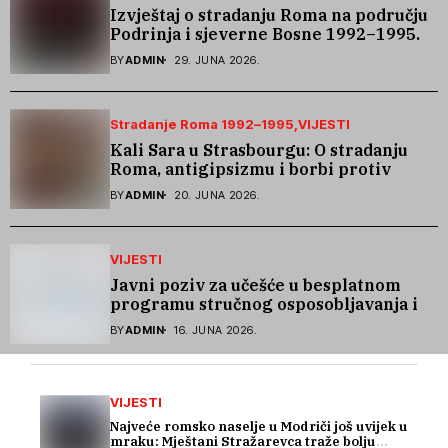
Izvještaj o stradanju Roma na području
Podrinja i sjeverne Bosne 1992–1995.
godine
BY
ADMIN
29. JUNA 2026.
Stradanje Roma 1992–1995
VIJESTI
Kali Sara u Strasbourgu: O stradanju
Roma, antigipsizmu i borbi protiv
govora mržnje
BY
ADMIN
20. JUNA 2026.
VIJESTI
Javni poziv za učešće u besplatnom
programu stručnog osposobljavanja i
podrške pri zapošljavanju
BY
ADMIN
16. JUNA 2026.
VIJESTI
Najveće romsko naselje u Modriči još uvijek u
mraku: Mještani Stražarevca traže bolju