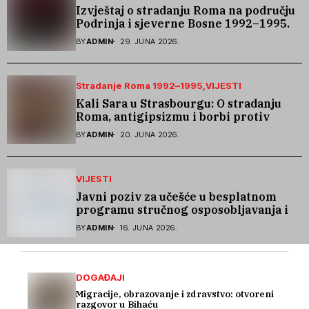
Izvještaj o stradanju Roma na području
Podrinja i sjeverne Bosne 1992–1995.
godine
BY
ADMIN
29. JUNA 2026.
Stradanje Roma 1992–1995
VIJESTI
Kali Sara u Strasbourgu: O stradanju
Roma, antigipsizmu i borbi protiv
govora mržnje
BY
ADMIN
20. JUNA 2026.
VIJESTI
Javni poziv za učešće u besplatnom
programu stručnog osposobljavanja i
podrške pri zapošljavanju
BY
ADMIN
16. JUNA 2026.
DOGAĐAJI
Migracije, obrazovanje i zdravstvo: otvoreni
razgovor u Bihaću