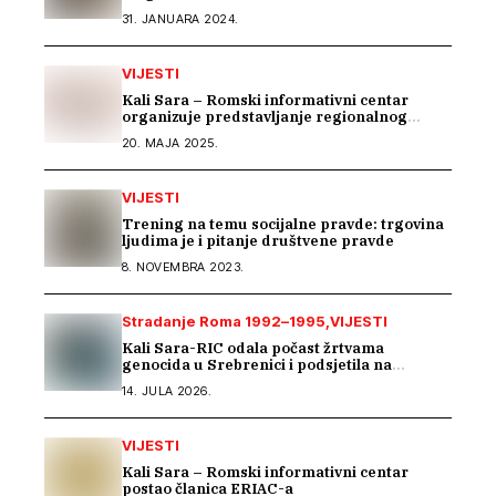
31. JANUARA 2024.
VIJESTI
Kali Sara – Romski informativni centar
organizuje predstavljanje regionalnog
projekta „BEYOND BARRIERS: RESILIENCE
20. MAJA 2025.
OF ROMA IN THE WESTERN BALKANS“
VIJESTI
Trening na temu socijalne pravde: trgovina
ljudima je i pitanje društvene pravde
8. NOVEMBRA 2023.
Stradanje Roma 1992–1995
VIJESTI
Kali Sara-RIC odala počast žrtvama
genocida u Srebrenici i podsjetila na
stradanje Roma iz Skočića
14. JULA 2026.
VIJESTI
Kali Sara – Romski informativni centar
postao članica ERIAC-a