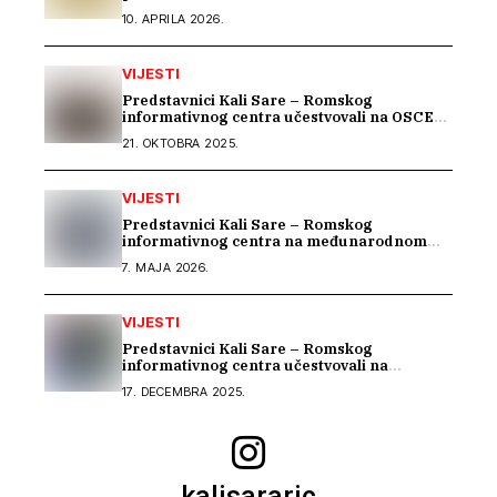
10. APRILA 2026.
VIJESTI
Predstavnici Kali Sare – Romskog
informativnog centra učestvovali na OSCE
Warsaw Human Dimension konferenciji
21. OKTOBRA 2025.
VIJESTI
Predstavnici Kali Sare – Romskog
informativnog centra na međunarodnom
susretu posvećenom inkluziji romske djece
7. MAJA 2026.
VIJESTI
Predstavnici Kali Sare – Romskog
informativnog centra učestvovali na
uvodnom konsultacijskom sastanku EU IPA
17. DECEMBRA 2025.
programa o rodnoj ravnopravnosti i
socijalnoj zaštiti
kalisararic