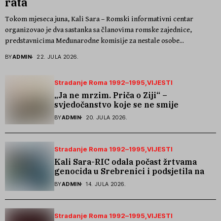
rata
Tokom mjeseca juna, Kali Sara – Romski informativni centar
organizovao je dva sastanka sa članovima romske zajednice,
predstavnicima Međunarodne komisije za nestale osobe...
BY
ADMIN
22. JULA 2026.
Stradanje Roma 1992–1995
VIJESTI
„Ja ne mrzim. Priča o Ziji“ –
svjedočanstvo koje se ne smije
zaboraviti
BY
ADMIN
20. JULA 2026.
Stradanje Roma 1992–1995
VIJESTI
Kali Sara-RIC odala počast žrtvama
genocida u Srebrenici i podsjetila na
stradanje Roma iz Skočića
BY
ADMIN
14. JULA 2026.
Stradanje Roma 1992–1995
VIJESTI