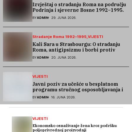
Izvještaj o stradanju Roma na području
Podrinja i sjeverne Bosne 1992–1995.
godine
BY
ADMIN
29. JUNA 2026.
Stradanje Roma 1992–1995
VIJESTI
Kali Sara u Strasbourgu: O stradanju
Roma, antigipsizmu i borbi protiv
govora mržnje
BY
ADMIN
20. JUNA 2026.
VIJESTI
Javni poziv za učešće u besplatnom
programu stručnog osposobljavanja i
podrške pri zapošljavanju
BY
ADMIN
16. JUNA 2026.
VIJESTI
Ekonomsko osnaživanje žena kroz podršku
poljoprivrednoj proizvodnji