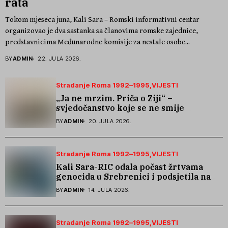
rata
Tokom mjeseca juna, Kali Sara – Romski informativni centar
organizovao je dva sastanka sa članovima romske zajednice,
predstavnicima Međunarodne komisije za nestale osobe...
BY
ADMIN
22. JULA 2026.
Stradanje Roma 1992–1995
VIJESTI
„Ja ne mrzim. Priča o Ziji“ –
svjedočanstvo koje se ne smije
zaboraviti
BY
ADMIN
20. JULA 2026.
Stradanje Roma 1992–1995
VIJESTI
Kali Sara-RIC odala počast žrtvama
genocida u Srebrenici i podsjetila na
stradanje Roma iz Skočića
BY
ADMIN
14. JULA 2026.
Stradanje Roma 1992–1995
VIJESTI