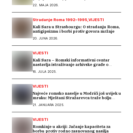
22. MAJA 2026.
Stradanje Roma 1992–1995
VIJESTI
Kali Sara u Strasbourgu: O stradanju Roma,
antigipsizmu i borbi protiv govora mržnje
20. JUNA 2026.
VIJESTI
Kali Sara – Romski informativni centar
nastavlja istraživanje arhivske građe o
Romima kroz saradnju s Arhivom Republike
16. JULA 2025.
Srpske
VIJESTI
Najveće romsko naselje u Modriči još uvijek u
mraku: Mještani Stražarevca traže bolju
javnu rasvjetu
21. JANUARA 2025.
VIJESTI
Romkinje u akciji: Jačanje kapaciteta za
borbu protiv rodno zasnovanog nasilja