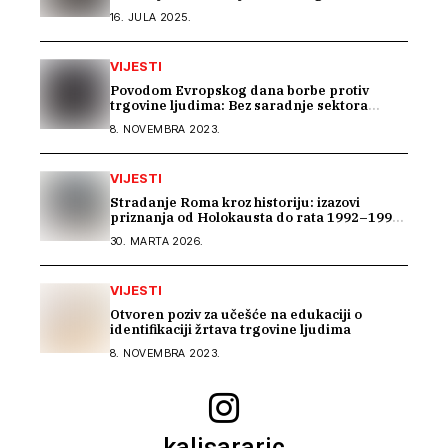
Romima kroz saradnju s Arhivom Republike
16. JULA 2025.
Srpske
VIJESTI
Povodom Evropskog dana borbe protiv
trgovine ljudima: Bez saradnje sektora
nema efikasne borbe
8. NOVEMBRA 2023.
VIJESTI
Stradanje Roma kroz historiju: izazovi
priznanja od Holokausta do rata 1992–1995
u BiH
30. MARTA 2026.
VIJESTI
Otvoren poziv za učešće na edukaciji o
identifikaciji žrtava trgovine ljudima
8. NOVEMBRA 2023.
kalisararic