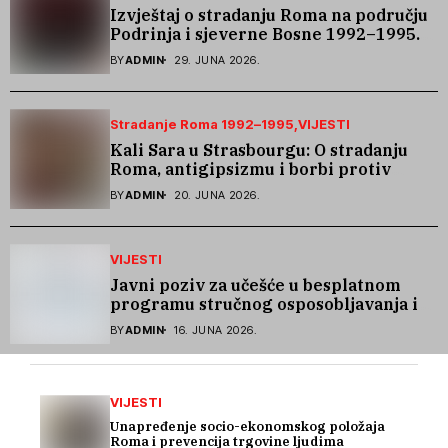
Izvještaj o stradanju Roma na području
Podrinja i sjeverne Bosne 1992–1995.
godine
BY
ADMIN
29. JUNA 2026.
Stradanje Roma 1992–1995
VIJESTI
Kali Sara u Strasbourgu: O stradanju
Roma, antigipsizmu i borbi protiv
govora mržnje
BY
ADMIN
20. JUNA 2026.
VIJESTI
Javni poziv za učešće u besplatnom
programu stručnog osposobljavanja i
podrške pri zapošljavanju
BY
ADMIN
16. JUNA 2026.
VIJESTI
Unapređenje socio-ekonomskog položaja
Roma i prevencija trgovine ljudima