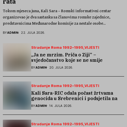
rata
Tokom mjeseca juna, Kali Sara – Romski informativni centar
organizovao je dva sastanka sa članovima romske zajednice,
predstavnicima Međunarodne komisije za nestale osobe...
BY
ADMIN
22. JULA 2026.
Stradanje Roma 1992–1995
VIJESTI
„Ja ne mrzim. Priča o Ziji“ –
svjedočanstvo koje se ne smije
zaboraviti
BY
ADMIN
20. JULA 2026.
Stradanje Roma 1992–1995
VIJESTI
Kali Sara-RIC odala počast žrtvama
genocida u Srebrenici i podsjetila na
stradanje Roma iz Skočića
BY
ADMIN
14. JULA 2026.
Stradanje Roma 1992–1995
VIJESTI