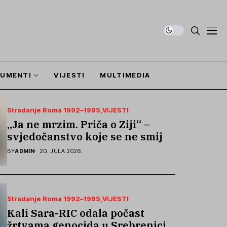
UMENTI
VIJESTI
MULTIMEDIA
Stradanje Roma 1992–1995
VIJESTI
„Ja ne mrzim. Priča o Ziji“ –
svjedočanstvo koje se ne smije
zaboraviti
BY
ADMIN
20. JULA 2026.
Stradanje Roma 1992–1995
VIJESTI
Kali Sara-RIC odala počast
žrtvama genocida u Srebrenici i