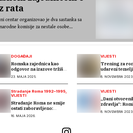
z rata
ni centar organizovao je dva sastanka sa
arodne komisije za nestale osobe...
DOGAĐAJI
VIJESTI
Romska zajednica kao
Trening za ro
odgovor na izazove tržišta
udareni temelj
rada: predstavljen
borbu protiv t
23. MAJA 2025.
8. NOVEMBRA 2023
regionalni projekat
ljudima
„Beyond Barriers“
Stradanje Roma 1992–1995
VIJESTI
VIJESTI
„Dani otvoreni
Stradanje Roma ne smije
zdravlja“: Ro
ostati zaboravljeno:
potrebna bolja
8. NOVEMBRA 2023
zajednički život u miru i
sekundarna zd
16. MAJA 2026.
tranzicijska pravda
zaštita