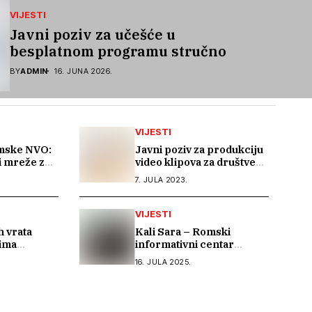
VIJESTI
Javni poziv za učešće u
besplatnom programu stručnog
osposobljavanja i podrške pri
BY
ADMIN
16. JUNA 2026.
zapošljavanju
VIJESTI
mske NVO:
Javni poziv za produkciju
i mreže za
video klipova za društvene
rgovine
mreže
.
7. JULA 2023.
VIJESTI
h vrata
Kali Sara – Romski
mima
informativni centar
 primarna i
nastavlja istraživanje
.
16. JULA 2025.
ravstvena
arhivske građe o Romima
kroz saradnju s Arhivom
Republike Srpske