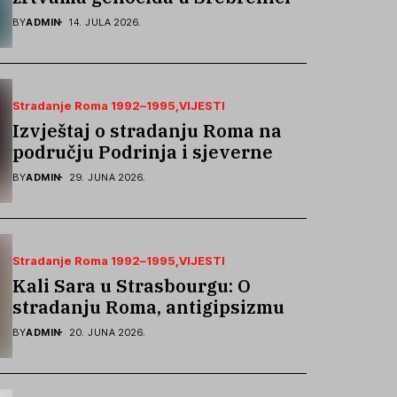
podsjetila na stradanje Roma iz
BY
ADMIN
14. JULA 2026.
Skočića
Stradanje Roma 1992–1995
VIJESTI
Izvještaj o stradanju Roma na
području Podrinja i sjeverne
Bosne 1992–1995. godine
BY
ADMIN
29. JUNA 2026.
Stradanje Roma 1992–1995
VIJESTI
Kali Sara u Strasbourgu: O
stradanju Roma, antigipsizmu i
borbi protiv govora mržnje
BY
ADMIN
20. JUNA 2026.