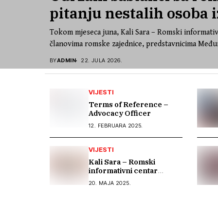
pitanju nestalih osoba i
Tokom mjeseca juna, Kali Sara – Romski informativ
članovima romske zajednice, predstavnicima Međun
BY
ADMIN
22. JULA 2026.
VIJESTI
Terms of Reference –
Advocacy Officer
12. FEBRUARA 2025.
VIJESTI
Kali Sara – Romski
informativni centar
organizuje predstavljanje
20. MAJA 2025.
regionalnog projekta
„BEYOND BARRIERS:
RESILIENCE OF ROMA IN
THE WESTERN