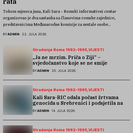
rata
Tokom mjeseca juna, Kali Sara – Romski informativni centar
organizovao je dva sastanka sa članovima romske zajednice,
predstavnicima Međunarodne komisije za nestale osobe...
BY
ADMIN
22. JULA 2026.
Stradanje Roma 1992–1995
VIJESTI
„Ja ne mrzim. Priča o Ziji“ –
svjedočanstvo koje se ne smije
zaboraviti
BY
ADMIN
20. JULA 2026.
Stradanje Roma 1992–1995
VIJESTI
Kali Sara-RIC odala počast žrtvama
genocida u Srebrenici i podsjetila na
stradanje Roma iz Skočića
BY
ADMIN
14. JULA 2026.
Stradanje Roma 1992–1995
VIJESTI