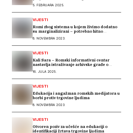
5. FEBRUARA 2025.
VIJESTI
Romi zbog sistema u kojem živimo dodatno
su marginalizirani – potrebno hitno
usklađivanje sistema socijalne zaštite na
8. NOVEMBRA 2023.
nivou BiH
VIJESTI
Kali Sara – Romski informativni centar
nastavlja istraživanje arhivske građe o
Romima kroz saradnju s Arhivom Republike
16. JULA 2025.
Srpske
VIJESTI
Edukacija i angažman romskih medijatora u
borbi protiv trgovine ljudima
8. NOVEMBRA 2023.
VIJESTI
Otvoren poziv za učešće na edukaciji o
identifikaciji žrtava trgovine ljudima