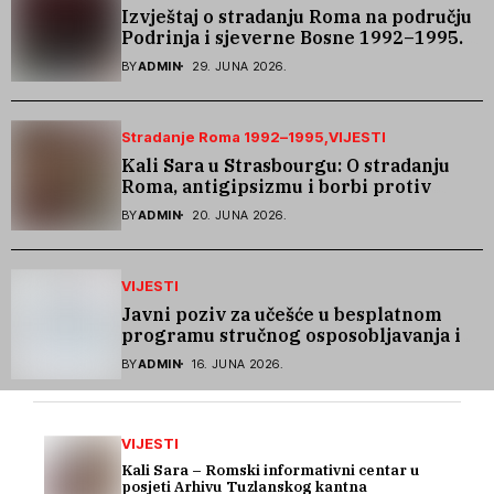
Izvještaj o stradanju Roma na području
Podrinja i sjeverne Bosne 1992–1995.
godine
BY
ADMIN
29. JUNA 2026.
Stradanje Roma 1992–1995
VIJESTI
Kali Sara u Strasbourgu: O stradanju
Roma, antigipsizmu i borbi protiv
govora mržnje
BY
ADMIN
20. JUNA 2026.
VIJESTI
Javni poziv za učešće u besplatnom
programu stručnog osposobljavanja i
podrške pri zapošljavanju
BY
ADMIN
16. JUNA 2026.
VIJESTI
Kali Sara – Romski informativni centar u
posjeti Arhivu Tuzlanskog kantna