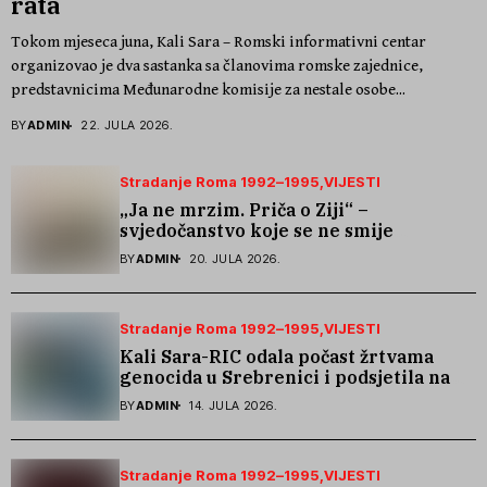
rata
Tokom mjeseca juna, Kali Sara – Romski informativni centar
organizovao je dva sastanka sa članovima romske zajednice,
predstavnicima Međunarodne komisije za nestale osobe...
BY
ADMIN
22. JULA 2026.
Stradanje Roma 1992–1995
VIJESTI
„Ja ne mrzim. Priča o Ziji“ –
svjedočanstvo koje se ne smije
zaboraviti
BY
ADMIN
20. JULA 2026.
Stradanje Roma 1992–1995
VIJESTI
Kali Sara-RIC odala počast žrtvama
genocida u Srebrenici i podsjetila na
stradanje Roma iz Skočića
BY
ADMIN
14. JULA 2026.
Stradanje Roma 1992–1995
VIJESTI