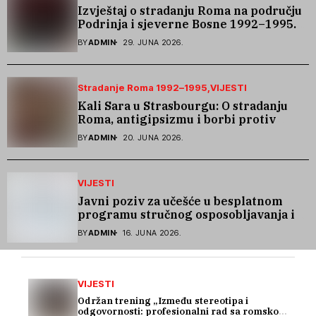
Izvještaj o stradanju Roma na području
Podrinja i sjeverne Bosne 1992–1995.
godine
BY
ADMIN
29. JUNA 2026.
Stradanje Roma 1992–1995
VIJESTI
Kali Sara u Strasbourgu: O stradanju
Roma, antigipsizmu i borbi protiv
govora mržnje
BY
ADMIN
20. JUNA 2026.
VIJESTI
Javni poziv za učešće u besplatnom
programu stručnog osposobljavanja i
podrške pri zapošljavanju
BY
ADMIN
16. JUNA 2026.
VIJESTI
Održan trening „Između stereotipa i
odgovornosti: profesionalni rad sa romskom