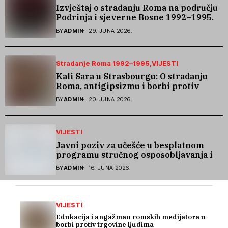
Izvještaj o stradanju Roma na području
Podrinja i sjeverne Bosne 1992–1995.
godine
BY
ADMIN
29. JUNA 2026.
Stradanje Roma 1992–1995
VIJESTI
Kali Sara u Strasbourgu: O stradanju
Roma, antigipsizmu i borbi protiv
govora mržnje
BY
ADMIN
20. JUNA 2026.
VIJESTI
Javni poziv za učešće u besplatnom
programu stručnog osposobljavanja i
podrške pri zapošljavanju
BY
ADMIN
16. JUNA 2026.
VIJESTI
Edukacija i angažman romskih medijatora u
borbi protiv trgovine ljudima