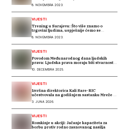
8. NOVEMBRA 2023.
VIJESTI
Trening u Sarajevu: Što više znamo o
trgovini ljudima, uspješnije ćemo se
suprotstaviti
8. NOVEMBRA 2023.
VIJESTI
Povodom Međunarodnog dana ljudskih
prava: Ljudska prava moraju biti stvarnost
za sve
10. DECEMBRA 2025.
VIJESTI
Izvršna direktorica Kali Sare-RIC
učestvovala na godišnjem sastanku Mreže za
prava Roma u Parizu
3. JUNA 2026.
VIJESTI
Romkinje u akciji: Jačanje kapaciteta za
borbu protiv rodno zasnovanog nasilja