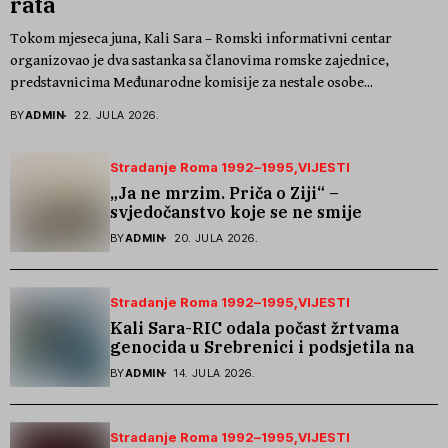
rata
Tokom mjeseca juna, Kali Sara – Romski informativni centar
organizovao je dva sastanka sa članovima romske zajednice,
predstavnicima Međunarodne komisije za nestale osobe...
BY
ADMIN
22. JULA 2026.
Stradanje Roma 1992–1995
VIJESTI
„Ja ne mrzim. Priča o Ziji“ –
svjedočanstvo koje se ne smije
zaboraviti
BY
ADMIN
20. JULA 2026.
Stradanje Roma 1992–1995
VIJESTI
Kali Sara-RIC odala počast žrtvama
genocida u Srebrenici i podsjetila na
stradanje Roma iz Skočića
BY
ADMIN
14. JULA 2026.
Stradanje Roma 1992–1995
VIJESTI