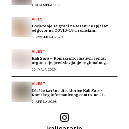
1. DECEMBRA 2025.
VIJESTI
Povjerenje se gradi na terenu: uspješan
odgovor na COVID-19 u romskim
zajednicama
8. NOVEMBRA 2023.
VIJESTI
Kali Sara – Romski informativni centar
organizuje predstavljanje regionalnog
projekta „BEYOND BARRIERS: RESILIENCE
20. MAJA 2025.
OF ROMA IN THE WESTERN BALKANS“
VIJESTI
Učešće izvršne direktorice Kali Sare-
Romskog informativnog centra na 21.
sastanku Dijaloga Vijeća Evrope sa romskim
2. APRILA 2026.
OCD
kalisararic