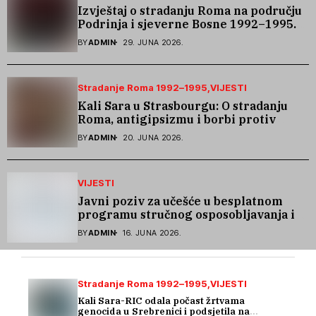
Izvještaj o stradanju Roma na području
Podrinja i sjeverne Bosne 1992–1995.
godine
BY
ADMIN
29. JUNA 2026.
Stradanje Roma 1992–1995
VIJESTI
Kali Sara u Strasbourgu: O stradanju
Roma, antigipsizmu i borbi protiv
govora mržnje
BY
ADMIN
20. JUNA 2026.
VIJESTI
Javni poziv za učešće u besplatnom
programu stručnog osposobljavanja i
podrške pri zapošljavanju
BY
ADMIN
16. JUNA 2026.
Stradanje Roma 1992–1995
VIJESTI
Kali Sara-RIC odala počast žrtvama
genocida u Srebrenici i podsjetila na