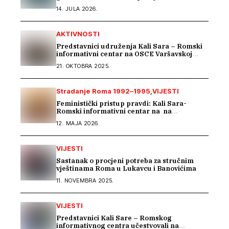
stradanje Roma iz Skočića
14. JULA 2026.
AKTIVNOSTI
Predstavnici udruženja Kali Sara – Romski
informativni centar na OSCE Varšavskoj
konferenciji predstavili Izvještaj o stradanju
21. OKTOBRA 2025.
Roma na području Podrinja u periodu 1992–
1995. godine
Stradanje Roma 1992–1995
VIJESTI
Feministički pristup pravdi: Kali Sara-
Romski informativni centar na na
regionalnom susretu Ženskog suda
12. MAJA 2026.
VIJESTI
Sastanak o procjeni potreba za stručnim
vještinama Roma u Lukavcu i Banovićima
11. NOVEMBRA 2025.
VIJESTI
Predstavnici Kali Sare – Romskog
informativnog centra učestvovali na