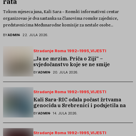
rata
Tokom mjeseca juna, Kali Sara – Romski informativni centar
organizovao je dva sastanka sa članovima romske zajednice,
predstavnicima Međunarodne komisije za nestale osobe...
BY
ADMIN
22. JULA 2026.
Stradanje Roma 1992–1995
VIJESTI
„Ja ne mrzim. Priča o Ziji“ –
svjedočanstvo koje se ne smije
zaboraviti
BY
ADMIN
20. JULA 2026.
Stradanje Roma 1992–1995
VIJESTI
Kali Sara-RIC odala počast žrtvama
genocida u Srebrenici i podsjetila na
stradanje Roma iz Skočića
BY
ADMIN
14. JULA 2026.
Stradanje Roma 1992–1995
VIJESTI