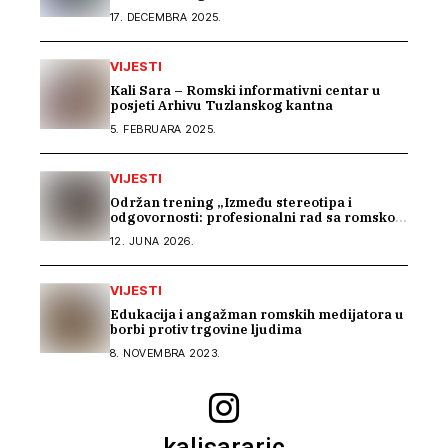
uvodnom konsultacijskom sastanku EU IPA
17. DECEMBRA 2025.
programa o rodnoj ravnopravnosti i
socijalnoj zaštiti
VIJESTI
Kali Sara – Romski informativni centar u
posjeti Arhivu Tuzlanskog kantna
5. FEBRUARA 2025.
VIJESTI
Održan trening „Između stereotipa i
odgovornosti: profesionalni rad sa romskom
zajednicom“
12. JUNA 2026.
VIJESTI
Edukacija i angažman romskih medijatora u
borbi protiv trgovine ljudima
8. NOVEMBRA 2023.
kalisararic