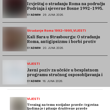
Izvještaj o stradanju Roma na području
Podrinja i sjeverne Bosne 1992–1995.
godine
BY
ADMIN
29. JUNA 2026.
Stradanje Roma 1992–1995
VIJESTI
Kali Sara u Strasbourgu: O stradanju
Roma, antigipsizmu i borbi protiv
govora mržnje
BY
ADMIN
20. JUNA 2026.
VIJESTI
Javni poziv za učešće u besplatnom
programu stručnog osposobljavanja i
podrške pri zapošljavanju
BY
ADMIN
16. JUNA 2026.
VIJESTI
Trening na temu socijalne pravde: trgovina
ljudima je i pitanje društvene pravde