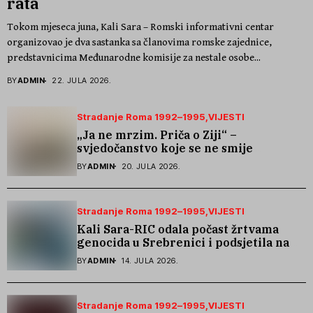
rata
Tokom mjeseca juna, Kali Sara – Romski informativni centar
organizovao je dva sastanka sa članovima romske zajednice,
predstavnicima Međunarodne komisije za nestale osobe...
BY
ADMIN
22. JULA 2026.
Stradanje Roma 1992–1995
VIJESTI
„Ja ne mrzim. Priča o Ziji“ –
svjedočanstvo koje se ne smije
zaboraviti
BY
ADMIN
20. JULA 2026.
Stradanje Roma 1992–1995
VIJESTI
Kali Sara-RIC odala počast žrtvama
genocida u Srebrenici i podsjetila na
stradanje Roma iz Skočića
BY
ADMIN
14. JULA 2026.
Stradanje Roma 1992–1995
VIJESTI