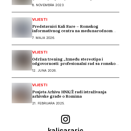
8. NOVEMBRA 2023.
VIJESTI
Predstavnici Kali Sare – Romskog
informativnog centra na međunarodnom
susretu posvećenom inkluziji romske djece
7. MAJA 2026.
VIJESTI
Održan trening „Između stereotipa i
odgovornosti: profesionalni rad sa romskom
zajednicom“
12. JUNA 2026.
VIJESTI
Posjeta Arhivu HNK/Ž radi istraživanja
arhivske građe o Romima
21. FEBRUARA 2025.
kalisararic