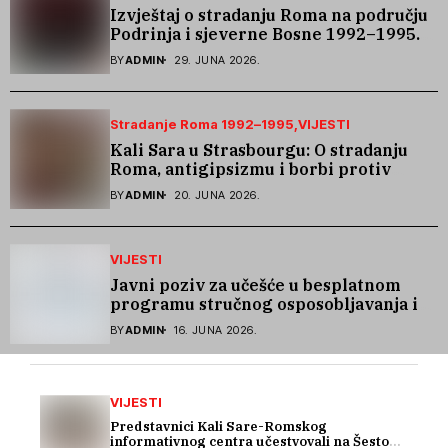
Izvještaj o stradanju Roma na području
Podrinja i sjeverne Bosne 1992–1995.
godine
BY
ADMIN
29. JUNA 2026.
Stradanje Roma 1992–1995
VIJESTI
Kali Sara u Strasbourgu: O stradanju
Roma, antigipsizmu i borbi protiv
govora mržnje
BY
ADMIN
20. JUNA 2026.
VIJESTI
Javni poziv za učešće u besplatnom
programu stručnog osposobljavanja i
podrške pri zapošljavanju
BY
ADMIN
16. JUNA 2026.
VIJESTI
Predstavnici Kali Sare-Romskog
informativnog centra učestvovali na Šestom