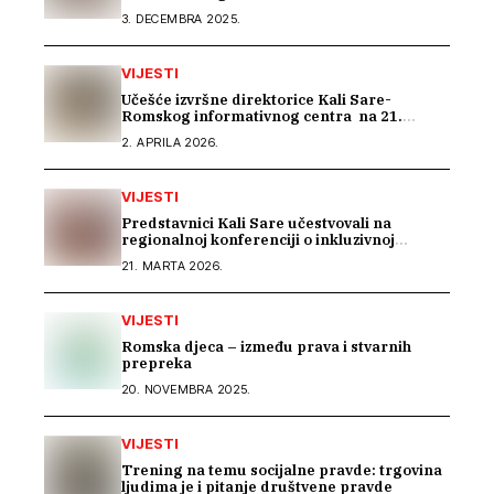
EU seminaru o inkluziji Roma u BiH
3. DECEMBRA 2025.
VIJESTI
Učešće izvršne direktorice Kali Sare-
Romskog informativnog centra na 21.
sastanku Dijaloga Vijeća Evrope sa romskim
2. APRILA 2026.
OCD
VIJESTI
Predstavnici Kali Sare učestvovali na
regionalnoj konferenciji o inkluzivnoj
memorijalizaciji u Rijeci
21. MARTA 2026.
VIJESTI
Romska djeca – između prava i stvarnih
prepreka
20. NOVEMBRA 2025.
VIJESTI
Trening na temu socijalne pravde: trgovina
ljudima je i pitanje društvene pravde