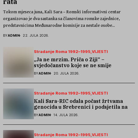
rata
Tokom mjeseca juna, Kali Sara – Romski informativni centar
organizovao je dva sastanka sa članovima romske zajednice,
predstavnicima Međunarodne komisije za nestale osobe...
BY
ADMIN
22. JULA 2026.
Stradanje Roma 1992–1995
VIJESTI
„Ja ne mrzim. Priča o Ziji“ –
svjedočanstvo koje se ne smije
zaboraviti
BY
ADMIN
20. JULA 2026.
Stradanje Roma 1992–1995
VIJESTI
Kali Sara-RIC odala počast žrtvama
genocida u Srebrenici i podsjetila na
stradanje Roma iz Skočića
BY
ADMIN
14. JULA 2026.
Stradanje Roma 1992–1995
VIJESTI