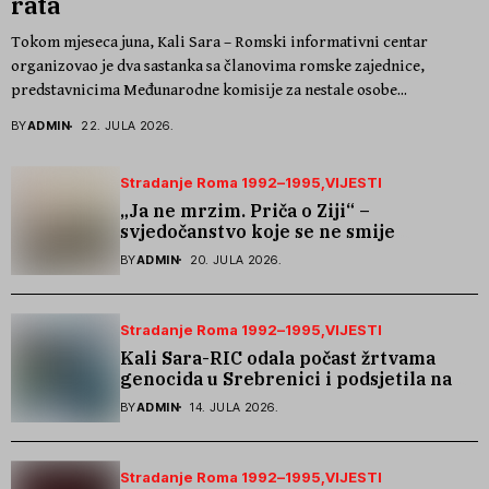
rata
Tokom mjeseca juna, Kali Sara – Romski informativni centar
organizovao je dva sastanka sa članovima romske zajednice,
predstavnicima Međunarodne komisije za nestale osobe...
BY
ADMIN
22. JULA 2026.
Stradanje Roma 1992–1995
VIJESTI
„Ja ne mrzim. Priča o Ziji“ –
svjedočanstvo koje se ne smije
zaboraviti
BY
ADMIN
20. JULA 2026.
Stradanje Roma 1992–1995
VIJESTI
Kali Sara-RIC odala počast žrtvama
genocida u Srebrenici i podsjetila na
stradanje Roma iz Skočića
BY
ADMIN
14. JULA 2026.
Stradanje Roma 1992–1995
VIJESTI