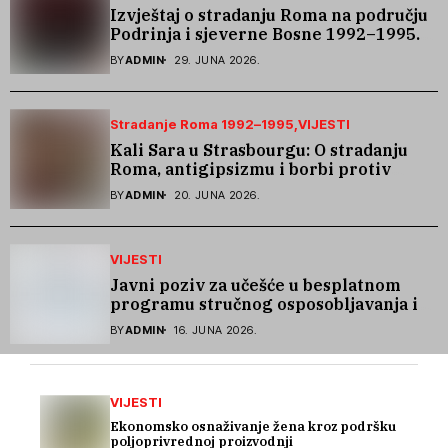
Izvještaj o stradanju Roma na području
Podrinja i sjeverne Bosne 1992–1995.
godine
BY
ADMIN
29. JUNA 2026.
Stradanje Roma 1992–1995
VIJESTI
Kali Sara u Strasbourgu: O stradanju
Roma, antigipsizmu i borbi protiv
govora mržnje
BY
ADMIN
20. JUNA 2026.
VIJESTI
Javni poziv za učešće u besplatnom
programu stručnog osposobljavanja i
podrške pri zapošljavanju
BY
ADMIN
16. JUNA 2026.
VIJESTI
Ekonomsko osnaživanje žena kroz podršku
poljoprivrednoj proizvodnji