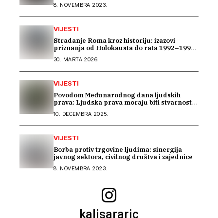
problem u BiH
8. NOVEMBRA 2023.
VIJESTI
Stradanje Roma kroz historiju: izazovi
priznanja od Holokausta do rata 1992–1995
u BiH
30. MARTA 2026.
VIJESTI
Povodom Međunarodnog dana ljudskih
prava: Ljudska prava moraju biti stvarnost
za sve
10. DECEMBRA 2025.
VIJESTI
Borba protiv trgovine ljudima: sinergija
javnog sektora, civilnog društva i zajednice
8. NOVEMBRA 2023.
kalisararic