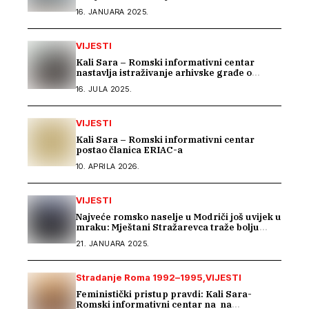
16. JANUARA 2025.
VIJESTI
Kali Sara – Romski informativni centar
nastavlja istraživanje arhivske građe o
Romima kroz saradnju s Arhivom Republike
16. JULA 2025.
Srpske
VIJESTI
Kali Sara – Romski informativni centar
postao članica ERIAC-a
10. APRILA 2026.
VIJESTI
Najveće romsko naselje u Modriči još uvijek u
mraku: Mještani Stražarevca traže bolju
javnu rasvjetu
21. JANUARA 2025.
Stradanje Roma 1992–1995
VIJESTI
Feministički pristup pravdi: Kali Sara-
Romski informativni centar na na