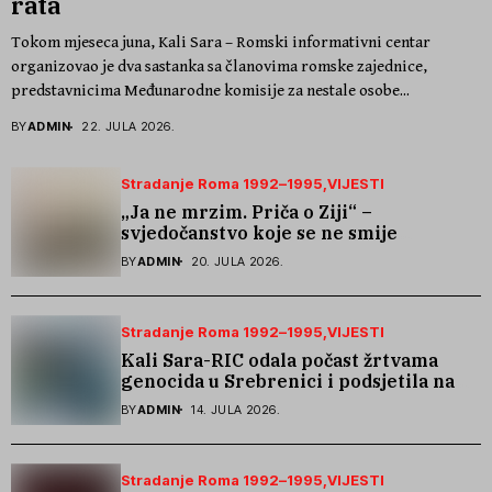
rata
Tokom mjeseca juna, Kali Sara – Romski informativni centar
organizovao je dva sastanka sa članovima romske zajednice,
predstavnicima Međunarodne komisije za nestale osobe...
BY
ADMIN
22. JULA 2026.
Stradanje Roma 1992–1995
VIJESTI
„Ja ne mrzim. Priča o Ziji“ –
svjedočanstvo koje se ne smije
zaboraviti
BY
ADMIN
20. JULA 2026.
Stradanje Roma 1992–1995
VIJESTI
Kali Sara-RIC odala počast žrtvama
genocida u Srebrenici i podsjetila na
stradanje Roma iz Skočića
BY
ADMIN
14. JULA 2026.
Stradanje Roma 1992–1995
VIJESTI