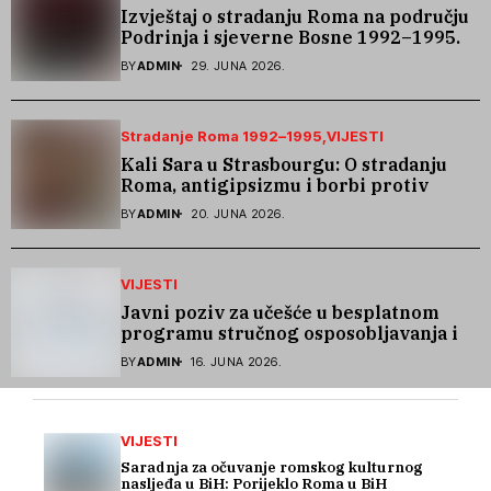
Izvještaj o stradanju Roma na području
Podrinja i sjeverne Bosne 1992–1995.
godine
BY
ADMIN
29. JUNA 2026.
Stradanje Roma 1992–1995
VIJESTI
Kali Sara u Strasbourgu: O stradanju
Roma, antigipsizmu i borbi protiv
govora mržnje
BY
ADMIN
20. JUNA 2026.
VIJESTI
Javni poziv za učešće u besplatnom
programu stručnog osposobljavanja i
podrške pri zapošljavanju
BY
ADMIN
16. JUNA 2026.
VIJESTI
Saradnja za očuvanje romskog kulturnog
nasljeđa u BiH: Porijeklo Roma u BiH