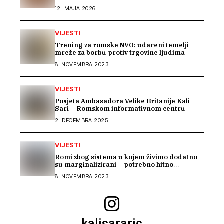
regionalnom susretu Ženskog suda
12. MAJA 2026.
VIJESTI
Trening za romske NVO: udareni temelji
mreže za borbu protiv trgovine ljudima
8. NOVEMBRA 2023.
VIJESTI
Posjeta Ambasadora Velike Britanije Kali
Sari – Romskom informativnom centru
2. DECEMBRA 2025.
VIJESTI
Romi zbog sistema u kojem živimo dodatno
su marginalizirani – potrebno hitno
usklađivanje sistema socijalne zaštite na
8. NOVEMBRA 2023.
nivou BiH
kalisararic