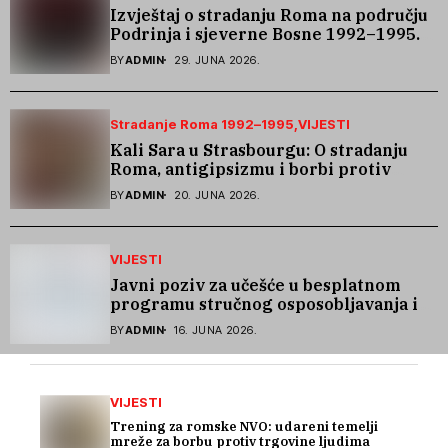
Izvještaj o stradanju Roma na području
Podrinja i sjeverne Bosne 1992–1995.
godine
BY
ADMIN
29. JUNA 2026.
Stradanje Roma 1992–1995
VIJESTI
Kali Sara u Strasbourgu: O stradanju
Roma, antigipsizmu i borbi protiv
govora mržnje
BY
ADMIN
20. JUNA 2026.
VIJESTI
Javni poziv za učešće u besplatnom
programu stručnog osposobljavanja i
podrške pri zapošljavanju
BY
ADMIN
16. JUNA 2026.
VIJESTI
Trening za romske NVO: udareni temelji
mreže za borbu protiv trgovine ljudima