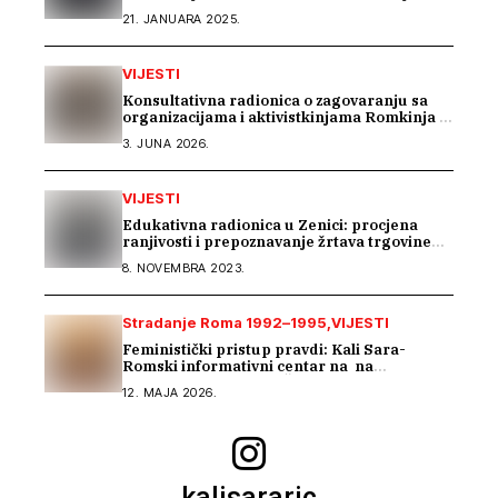
javnu rasvjetu
21. JANUARA 2025.
VIJESTI
Konsultativna radionica o zagovaranju sa
organizacijama i aktivistkinjama Romkinja i
Sintkinja
3. JUNA 2026.
VIJESTI
Edukativna radionica u Zenici: procjena
ranjivosti i prepoznavanje žrtava trgovine
ljudima mora početi u školama
8. NOVEMBRA 2023.
Stradanje Roma 1992–1995
VIJESTI
Feministički pristup pravdi: Kali Sara-
Romski informativni centar na na
regionalnom susretu Ženskog suda
12. MAJA 2026.
kalisararic