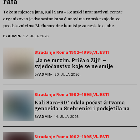
rata
Tokom mjeseca juna, Kali Sara – Romski informativni centar
organizovao je dva sastanka sa članovima romske zajednice,
predstavnicima Međunarodne komisije za nestale osobe...
BY
ADMIN
22. JULA 2026.
Stradanje Roma 1992–1995
VIJESTI
„Ja ne mrzim. Priča o Ziji“ –
svjedočanstvo koje se ne smije
zaboraviti
BY
ADMIN
20. JULA 2026.
Stradanje Roma 1992–1995
VIJESTI
Kali Sara-RIC odala počast žrtvama
genocida u Srebrenici i podsjetila na
stradanje Roma iz Skočića
BY
ADMIN
14. JULA 2026.
Stradanje Roma 1992–1995
VIJESTI