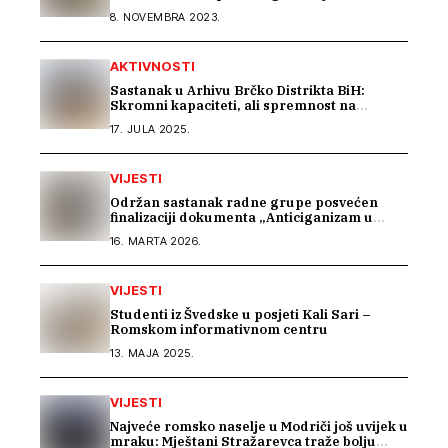
8. NOVEMBRA 2023.
AKTIVNOSTI
Sastanak u Arhivu Brčko Distrikta BiH:
Skromni kapaciteti, ali spremnost na
saradnju u istraživanju građe o Romima –
17. JULA 2025.
Kali Sara
VIJESTI
Održan sastanak radne grupe posvećen
finalizaciji dokumenta „Anticiganizam u
Bosni i Hercegovini“
16. MARTA 2026.
VIJESTI
Studenti iz Švedske u posjeti Kali Sari –
Romskom informativnom centru
13. MAJA 2025.
VIJESTI
Najveće romsko naselje u Modriči još uvijek u
mraku: Mještani Stražarevca traže bolju