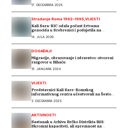
uvodnom konsultacijskom sastanku EU IPA
17. DECEMBRA 2025.
programa o rodnoj ravnopravnosti i
socijalnoj zaštiti
Stradanje Roma 1992–1995
VIJESTI
Kali Sara-RIC odala počast žrtvama
genocida u Srebrenici i podsjetila na
stradanje Roma iz Skočića
14. JULA 2026.
DOGAĐAJI
Migracije, obrazovanje i zdravstvo: otvoreni
razgovor u Bihaću
31. JANUARA 2024.
VIJESTI
Predstavnici Kali Sare-Romskog
informativnog centra učestvovali na Šestom
EU seminaru o inkluziji Roma u BiH
3. DECEMBRA 2025.
AKTIVNOSTI
Sastanak u Arhivu Brčko Distrikta BiH:
Skromni kapaciteti, ali spremnost na