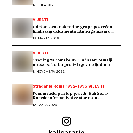
saradnju u istraživanju građe o Romima –
17. JULA 2025.
Kali Sara
VIJESTI
Održan sastanak radne grupe posvećen
finalizaciji dokumenta „Anticiganizam u
Bosni i Hercegovini“
16. MARTA 2026.
VIJESTI
Trening za romske NVO: udareni temelji
mreže za borbu protiv trgovine ljudima
8. NOVEMBRA 2023.
Stradanje Roma 1992–1995
VIJESTI
Feministički pristup pravdi: Kali Sara-
Romski informativni centar na na
regionalnom susretu Ženskog suda
12. MAJA 2026.
kalisararic