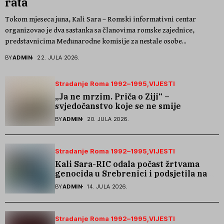
rata
Tokom mjeseca juna, Kali Sara – Romski informativni centar
organizovao je dva sastanka sa članovima romske zajednice,
predstavnicima Međunarodne komisije za nestale osobe...
BY
ADMIN
22. JULA 2026.
Stradanje Roma 1992–1995
VIJESTI
„Ja ne mrzim. Priča o Ziji“ –
svjedočanstvo koje se ne smije
zaboraviti
BY
ADMIN
20. JULA 2026.
Stradanje Roma 1992–1995
VIJESTI
Kali Sara-RIC odala počast žrtvama
genocida u Srebrenici i podsjetila na
stradanje Roma iz Skočića
BY
ADMIN
14. JULA 2026.
Stradanje Roma 1992–1995
VIJESTI