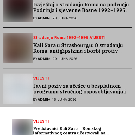
Izvještaj o stradanju Roma na području
Podrinja i sjeverne Bosne 1992–1995.
godine
BY
ADMIN
29. JUNA 2026.
Stradanje Roma 1992–1995
VIJESTI
Kali Sara u Strasbourgu: O stradanju
Roma, antigipsizmu i borbi protiv
govora mržnje
BY
ADMIN
20. JUNA 2026.
VIJESTI
Javni poziv za učešće u besplatnom
programu stručnog osposobljavanja i
podrške pri zapošljavanju
BY
ADMIN
16. JUNA 2026.
VIJESTI
Predstavnici Kali Sare – Romskog
informativnog centra učestvovali na