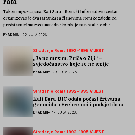
rata
Tokom mjeseca juna, Kali Sara – Romski informativni centar
organizovao je dva sastanka sa članovima romske zajednice,
predstavnicima Međunarodne komisije za nestale osobe...
BY
ADMIN
22. JULA 2026.
Stradanje Roma 1992–1995
VIJESTI
„Ja ne mrzim. Priča o Ziji“ –
svjedočanstvo koje se ne smije
zaboraviti
BY
ADMIN
20. JULA 2026.
Stradanje Roma 1992–1995
VIJESTI
Kali Sara-RIC odala počast žrtvama
genocida u Srebrenici i podsjetila na
stradanje Roma iz Skočića
BY
ADMIN
14. JULA 2026.
Stradanje Roma 1992–1995
VIJESTI