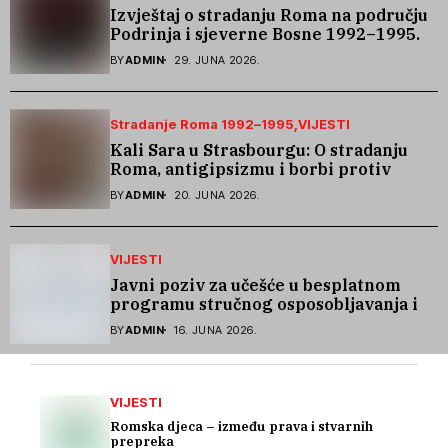
Izvještaj o stradanju Roma na području
Podrinja i sjeverne Bosne 1992–1995.
godine
BY
ADMIN
29. JUNA 2026.
Stradanje Roma 1992–1995
VIJESTI
Kali Sara u Strasbourgu: O stradanju
Roma, antigipsizmu i borbi protiv
govora mržnje
BY
ADMIN
20. JUNA 2026.
VIJESTI
Javni poziv za učešće u besplatnom
programu stručnog osposobljavanja i
podrške pri zapošljavanju
BY
ADMIN
16. JUNA 2026.
VIJESTI
Romska djeca – između prava i stvarnih
prepreka