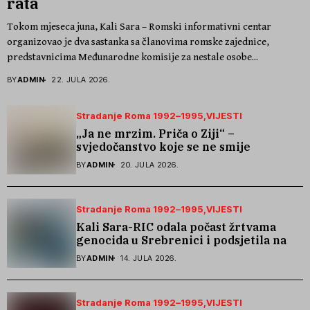
rata
Tokom mjeseca juna, Kali Sara – Romski informativni centar
organizovao je dva sastanka sa članovima romske zajednice,
predstavnicima Međunarodne komisije za nestale osobe...
BY
ADMIN
22. JULA 2026.
Stradanje Roma 1992–1995
VIJESTI
„Ja ne mrzim. Priča o Ziji“ –
svjedočanstvo koje se ne smije
zaboraviti
BY
ADMIN
20. JULA 2026.
Stradanje Roma 1992–1995
VIJESTI
Kali Sara-RIC odala počast žrtvama
genocida u Srebrenici i podsjetila na
stradanje Roma iz Skočića
BY
ADMIN
14. JULA 2026.
Stradanje Roma 1992–1995
VIJESTI