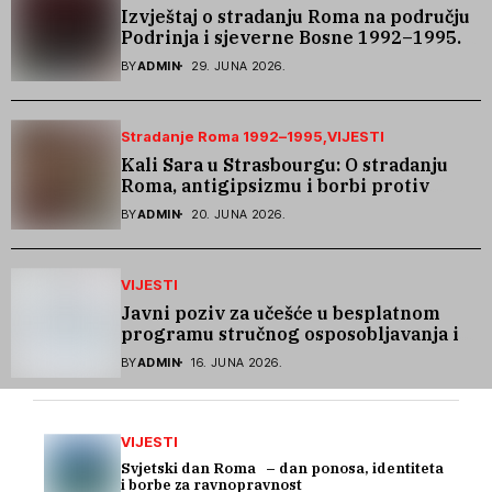
Izvještaj o stradanju Roma na području
Podrinja i sjeverne Bosne 1992–1995.
godine
BY
ADMIN
29. JUNA 2026.
Stradanje Roma 1992–1995
VIJESTI
Kali Sara u Strasbourgu: O stradanju
Roma, antigipsizmu i borbi protiv
govora mržnje
BY
ADMIN
20. JUNA 2026.
VIJESTI
Javni poziv za učešće u besplatnom
programu stručnog osposobljavanja i
podrške pri zapošljavanju
BY
ADMIN
16. JUNA 2026.
VIJESTI
Svjetski dan Roma – dan ponosa, identiteta
i borbe za ravnopravnost