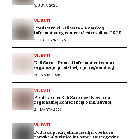
Sintkinja
3. JUNA 2026.
VIJESTI
Predstavnici Kali Sare – Romskog
informativnog centra učestvovali na OSCE
Warsaw Human Dimension konferenciji
21. OKTOBRA 2025.
VIJESTI
Kali Sara – Romski informativni centar
organizuje predstavljanje regionalnog
projekta „BEYOND BARRIERS: RESILIENCE
20. MAJA 2025.
OF ROMA IN THE WESTERN BALKANS“
VIJESTI
Predstavnici Kali Sare učestvovali na
regionalnoj konferenciji o inkluzivnoj
memorijalizaciji u Rijeci
21. MARTA 2026.
VIJESTI
Podrška preživjelima nasilja: obuka za
romske aktivistice iz Bosne i Hercegovine