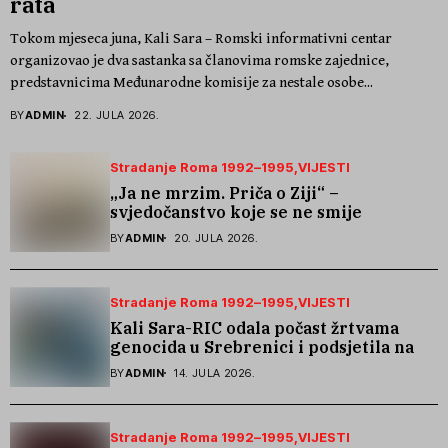
rata
Tokom mjeseca juna, Kali Sara – Romski informativni centar
organizovao je dva sastanka sa članovima romske zajednice,
predstavnicima Međunarodne komisije za nestale osobe...
BY
ADMIN
22. JULA 2026.
Stradanje Roma 1992–1995
VIJESTI
„Ja ne mrzim. Priča o Ziji“ –
svjedočanstvo koje se ne smije
zaboraviti
BY
ADMIN
20. JULA 2026.
Stradanje Roma 1992–1995
VIJESTI
Kali Sara-RIC odala počast žrtvama
genocida u Srebrenici i podsjetila na
stradanje Roma iz Skočića
BY
ADMIN
14. JULA 2026.
Stradanje Roma 1992–1995
VIJESTI