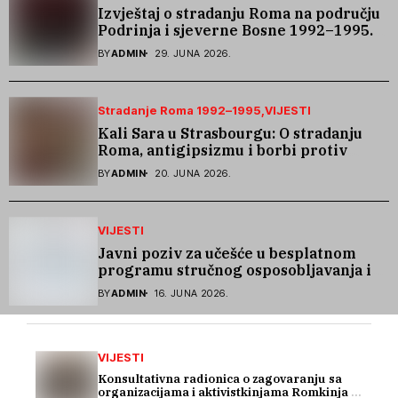
Izvještaj o stradanju Roma na području
Podrinja i sjeverne Bosne 1992–1995.
godine
BY
ADMIN
29. JUNA 2026.
Stradanje Roma 1992–1995
VIJESTI
Kali Sara u Strasbourgu: O stradanju
Roma, antigipsizmu i borbi protiv
govora mržnje
BY
ADMIN
20. JUNA 2026.
VIJESTI
Javni poziv za učešće u besplatnom
programu stručnog osposobljavanja i
podrške pri zapošljavanju
BY
ADMIN
16. JUNA 2026.
VIJESTI
Konsultativna radionica o zagovaranju sa
organizacijama i aktivistkinjama Romkinja i