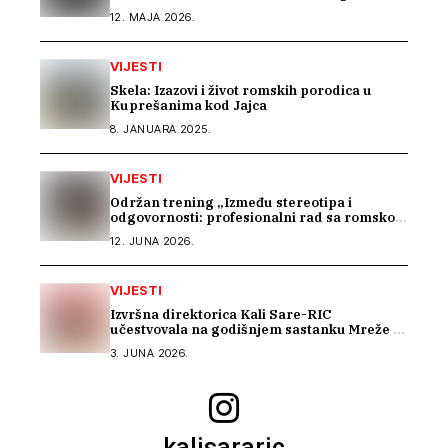
12. MAJA 2026.
VIJESTI
Skela: Izazovi i život romskih porodica u
Kuprešanima kod Jajca
8. JANUARA 2025.
VIJESTI
Održan trening „Između stereotipa i
odgovornosti: profesionalni rad sa romskom
zajednicom“
12. JUNA 2026.
VIJESTI
Izvršna direktorica Kali Sare-RIC
učestvovala na godišnjem sastanku Mreže za
prava Roma u Parizu
3. JUNA 2026.
kalisararic