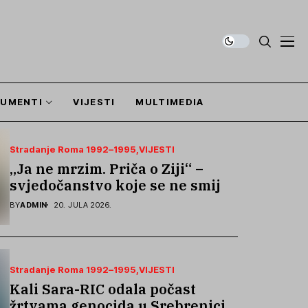
UMENTI
VIJESTI
MULTIMEDIA
Stradanje Roma 1992–1995
VIJESTI
„Ja ne mrzim. Priča o Ziji“ –
svjedočanstvo koje se ne smije
zaboraviti
BY
ADMIN
20. JULA 2026.
Stradanje Roma 1992–1995
VIJESTI
Kali Sara-RIC odala počast
žrtvama genocida u Srebrenici i