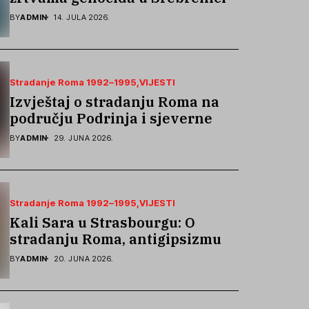
podsjetila na stradanje Roma iz
BY
ADMIN
14. JULA 2026.
Skočića
Stradanje Roma 1992–1995
VIJESTI
Izvještaj o stradanju Roma na
području Podrinja i sjeverne
Bosne 1992–1995. godine
BY
ADMIN
29. JUNA 2026.
Stradanje Roma 1992–1995
VIJESTI
Kali Sara u Strasbourgu: O
stradanju Roma, antigipsizmu i
borbi protiv govora mržnje
BY
ADMIN
20. JUNA 2026.