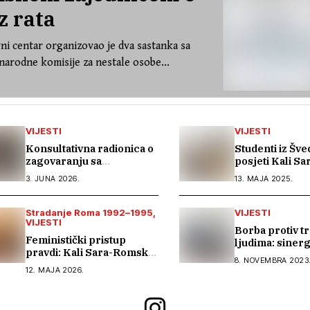
z rata
ni centar organizovao je dva sastanka sa
arodne komisije za nestale osobe...
VIJESTI
VIJESTI
Konsultativna radionica o
Studenti iz Šve
zagovaranju sa
posjeti Kali Sar
organizacijama i
Romskom info
3. JUNA 2026.
13. MAJA 2025.
aktivistkinjama Romkinja i
centru
Sintkinja
Stradanje Roma 1992–1995
VIJESTI
VIJESTI
Borba protiv t
Feministički pristup
ljudima: sinerg
pravdi: Kali Sara-Romski
sektora, civiln
8. NOVEMBRA 2023
informativni centar na na
zajednice
12. MAJA 2026.
regionalnom susretu
Ženskog suda