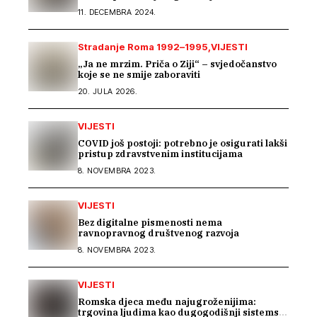
11. DECEMBRA 2024.
Stradanje Roma 1992–1995
VIJESTI
„Ja ne mrzim. Priča o Ziji“ – svjedočanstvo
koje se ne smije zaboraviti
20. JULA 2026.
VIJESTI
COVID još postoji: potrebno je osigurati lakši
pristup zdravstvenim institucijama
8. NOVEMBRA 2023.
VIJESTI
Bez digitalne pismenosti nema
ravnopravnog društvenog razvoja
8. NOVEMBRA 2023.
VIJESTI
Romska djeca među najugroženijima:
trgovina ljudima kao dugogodišnji sistemski