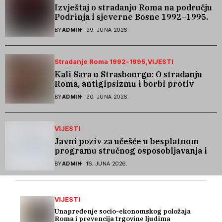
Izvještaj o stradanju Roma na području
Podrinja i sjeverne Bosne 1992–1995.
godine
BY
ADMIN
29. JUNA 2026.
Stradanje Roma 1992–1995
VIJESTI
Kali Sara u Strasbourgu: O stradanju
Roma, antigipsizmu i borbi protiv
govora mržnje
BY
ADMIN
20. JUNA 2026.
VIJESTI
Javni poziv za učešće u besplatnom
programu stručnog osposobljavanja i
podrške pri zapošljavanju
BY
ADMIN
16. JUNA 2026.
VIJESTI
Unapređenje socio-ekonomskog položaja
Roma i prevencija trgovine ljudima