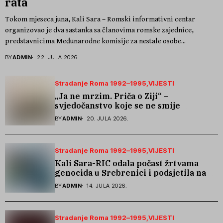
rata
Tokom mjeseca juna, Kali Sara – Romski informativni centar
organizovao je dva sastanka sa članovima romske zajednice,
predstavnicima Međunarodne komisije za nestale osobe...
BY
ADMIN
22. JULA 2026.
Stradanje Roma 1992–1995
VIJESTI
„Ja ne mrzim. Priča o Ziji“ –
svjedočanstvo koje se ne smije
zaboraviti
BY
ADMIN
20. JULA 2026.
Stradanje Roma 1992–1995
VIJESTI
Kali Sara-RIC odala počast žrtvama
genocida u Srebrenici i podsjetila na
stradanje Roma iz Skočića
BY
ADMIN
14. JULA 2026.
Stradanje Roma 1992–1995
VIJESTI