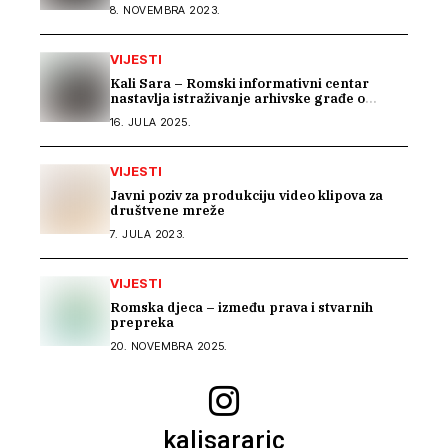
problem u BiH
8. NOVEMBRA 2023.
VIJESTI
Kali Sara – Romski informativni centar
nastavlja istraživanje arhivske građe o
Romima kroz saradnju s Arhivom Republike
16. JULA 2025.
Srpske
VIJESTI
Javni poziv za produkciju video klipova za
društvene mreže
7. JULA 2023.
VIJESTI
Romska djeca – između prava i stvarnih
prepreka
20. NOVEMBRA 2025.
kalisararic