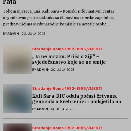
rata
Tokom mjeseca juna, Kali Sara – Romski informativni centar
organizovao je dva sastanka sa članovima romske zajednice,
predstavnicima Međunarodne komisije za nestale osobe...
BY
ADMIN
22. JULA 2026.
Stradanje Roma 1992–1995
VIJESTI
„Ja ne mrzim. Priča o Ziji“ –
svjedočanstvo koje se ne smije
zaboraviti
BY
ADMIN
20. JULA 2026.
Stradanje Roma 1992–1995
VIJESTI
Kali Sara-RIC odala počast žrtvama
genocida u Srebrenici i podsjetila na
stradanje Roma iz Skočića
BY
ADMIN
14. JULA 2026.
Stradanje Roma 1992–1995
VIJESTI