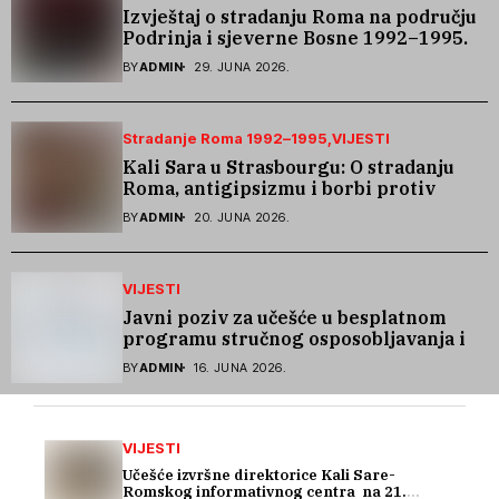
Izvještaj o stradanju Roma na području
Podrinja i sjeverne Bosne 1992–1995.
godine
BY
ADMIN
29. JUNA 2026.
Stradanje Roma 1992–1995
VIJESTI
Kali Sara u Strasbourgu: O stradanju
Roma, antigipsizmu i borbi protiv
govora mržnje
BY
ADMIN
20. JUNA 2026.
VIJESTI
Javni poziv za učešće u besplatnom
programu stručnog osposobljavanja i
podrške pri zapošljavanju
BY
ADMIN
16. JUNA 2026.
VIJESTI
Učešće izvršne direktorice Kali Sare-
Romskog informativnog centra na 21.