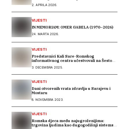
sastanku Dijaloga Vijeća Evrope sa romskim
2. APRILA 2026.
OCD
VIJESTI
IN MEMORIAM: OMER GABELA (1970–2026)
24. MARTA 2026.
VIJESTI
Predstavnici Kali Sare-Romskog
informativnog centra učestvovali na Šestom
EU seminaru o inkluziji Roma u BiH
3. DECEMBRA 2025.
VIJESTI
Dani otvorenih vrata zdravlja u Sarajevu i
Mostaru
8. NOVEMBRA 2023.
VIJESTI
Romska djeca među najugroženijima:
trgovina ljudima kao dugogodišnji sistemski