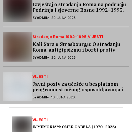
Izvještaj o stradanju Roma na području
Podrinja i sjeverne Bosne 1992–1995.
godine
BY
ADMIN
29. JUNA 2026.
Stradanje Roma 1992–1995
VIJESTI
Kali Sara u Strasbourgu: O stradanju
Roma, antigipsizmu i borbi protiv
govora mržnje
BY
ADMIN
20. JUNA 2026.
VIJESTI
Javni poziv za učešće u besplatnom
programu stručnog osposobljavanja i
podrške pri zapošljavanju
BY
ADMIN
16. JUNA 2026.
VIJESTI
IN MEMORIAM: OMER GABELA (1970–2026)