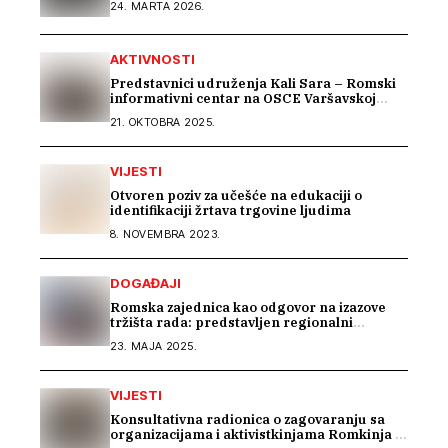
24. MARTA 2026.
AKTIVNOSTI
Predstavnici udruženja Kali Sara – Romski
informativni centar na OSCE Varšavskoj
konferenciji predstavili Izvještaj o stradanju
21. OKTOBRA 2025.
Roma na području Podrinja u periodu 1992–
1995. godine
VIJESTI
Otvoren poziv za učešće na edukaciji o
identifikaciji žrtava trgovine ljudima
8. NOVEMBRA 2023.
DOGAĐAJI
Romska zajednica kao odgovor na izazove
tržišta rada: predstavljen regionalni
projekat „Beyond Barriers“
23. MAJA 2025.
VIJESTI
Konsultativna radionica o zagovaranju sa
organizacijama i aktivistkinjama Romkinja i