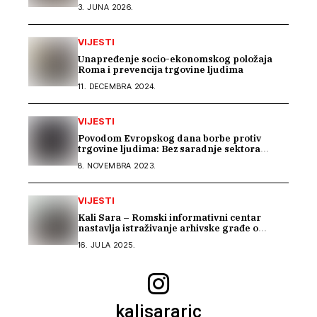
Sintkinja
3. JUNA 2026.
VIJESTI
Unapređenje socio-ekonomskog položaja
Roma i prevencija trgovine ljudima
11. DECEMBRA 2024.
VIJESTI
Povodom Evropskog dana borbe protiv
trgovine ljudima: Bez saradnje sektora
nema efikasne borbe
8. NOVEMBRA 2023.
VIJESTI
Kali Sara – Romski informativni centar
nastavlja istraživanje arhivske građe o
Romima kroz saradnju s Arhivom Republike
16. JULA 2025.
Srpske
kalisararic