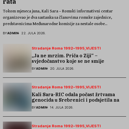
rata
Tokom mjeseca juna, Kali Sara – Romski informativni centar
organizovao je dva sastanka sa članovima romske zajednice,
predstavnicima Međunarodne komisije za nestale osobe...
BY
ADMIN
22. JULA 2026.
Stradanje Roma 1992–1995
VIJESTI
„Ja ne mrzim. Priča o Ziji“ –
svjedočanstvo koje se ne smije
zaboraviti
BY
ADMIN
20. JULA 2026.
Stradanje Roma 1992–1995
VIJESTI
Kali Sara-RIC odala počast žrtvama
genocida u Srebrenici i podsjetila na
stradanje Roma iz Skočića
BY
ADMIN
14. JULA 2026.
Stradanje Roma 1992–1995
VIJESTI